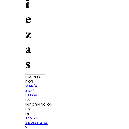
i
e
z
a
s
ESCRITO
POR:
MARÍA
JOSÉ
ULLOA
LA
INFORMACIÓN
ES
DE:
JAVIER
ARRIAGADA
Y