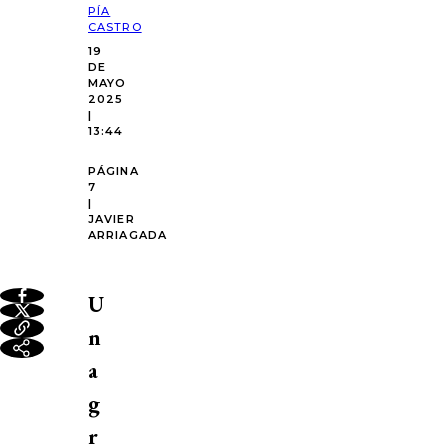
PÍA
CASTRO
19
DE
MAYO
2025
|
13:44
PÁGINA
7
|
JAVIER
ARRIAGADA
U
n
a
g
r