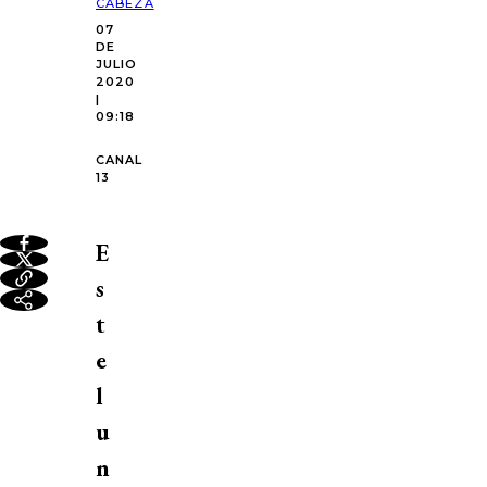
CABEZA
07
DE
JULIO
2020
|
09:18
CANAL
13
E
s
t
e
l
u
n