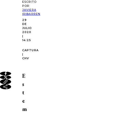
ESCRITO
POR:
JAVIERA
IRIBARREN
29
DE
JULIO
2020
|
14:25
CAPTURA
|
CHV
E
s
t
e
m