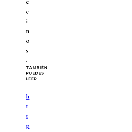
e
c
i
n
o
s
.
TAMBIÉN
PUEDES
LEER