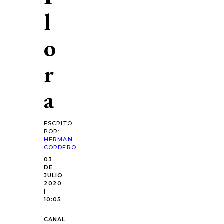
l
o
r
a
ESCRITO
POR:
HERMAN
CORDERO
03
DE
JULIO
2020
|
10:05
CANAL