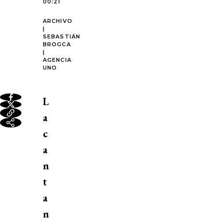
00:21
ARCHIVO
|
SEBASTIÁN
BROGCA
|
AGENCIA
UNO
L
a
c
a
n
t
a
n