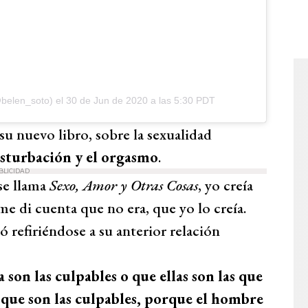
@belen_soto)
el
30 de Jun de 2020 a las 5:30 PDT
su nuevo libro, sobre la sexualidad
sturbación y el orgasmo
.
BLICIDAD
se llama
Sexo, Amor y Otras Cosas
, yo creía
 di cuenta que no era, que yo lo creía.
ló refiriéndose a su anterior relación
 son las culpables o que ellas son las que
 que son las culpables, porque el hombre