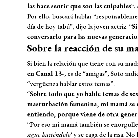
las hace sentir que son las culpables
“,
Por ello, buscará hablar “responsableme
día de hoy tabú”, dijo la joven actriz. “
S
conversarlo para las nuevas generaci
Sobre la reacción de su m
Si bien la relación que tiene con su mad
en Canal 13-
, es de “amigas”, Soto ind
“vergüenza hablar estos temas”.
“
Sobre todo que yo hable temas de se
masturbación femenina, mi mamá se e
entiendo, porque viene de otra gener
“Por eso mi mamá también se enorgullec
sigue haciéndolo
‘ y se caga de la risa. N