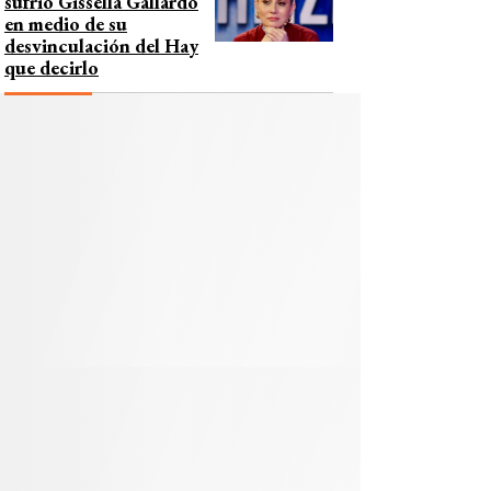
sufrió Gissella Gallardo
en medio de su
desvinculación del Hay
que decirlo