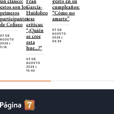
un clásico:
Fran
gesto en su
estos son los
García-
cumpleaños:
primeros
Huidobro
“Cómo no
participantes
tras
amarte”
de Coliseo
críticas:
"¿Quién
07 DE
AGOSTO
se cree
07 DE
2026 |
AGOSTO
esta
09:39
2026 |
hue…?"
11:16
07 DE
AGOSTO
2026 |
10:40