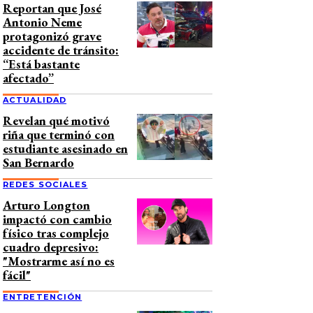
Reportan que José
Antonio Neme
protagonizó grave
accidente de tránsito:
“Está bastante
afectado”
ACTUALIDAD
Revelan qué motivó
riña que terminó con
estudiante asesinado en
San Bernardo
REDES SOCIALES
Arturo Longton
impactó con cambio
físico tras complejo
cuadro depresivo:
"Mostrarme así no es
fácil"
ENTRETENCIÓN