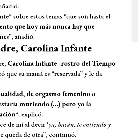
 añadió.
nte” sobre estos temas “que son hasta el
iento que hoy más nunca hay que
one
s”, añadió.
adre, Carolina Infante
re,
Carolina Infante -rostro del Tiempo
icó que su mamá es “reservada” y le da
xualidad, de orgasmo femenino o
staría muriendo (…) pero yo la
ación
“, explicó.
e de mí al decir ‘
ya, bacán, te entiendo y
o le queda de otra”, continuó.