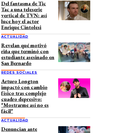
Del fantasma de Tic
Tac a una teleserie
vertical de TVN: así
luce hoy el actor
Enrique Cintolesi
ACTUALIDAD
Revelan qué motivó
riña que terminó con
estudiante asesinado en
San Bernardo
REDES SOCIALES
Arturo Longton
impactó con cambio
físico tras complejo
cuadro depresivo:
"Mostrarme así no es
fácil"
ACTUALIDAD
Denuncian ante