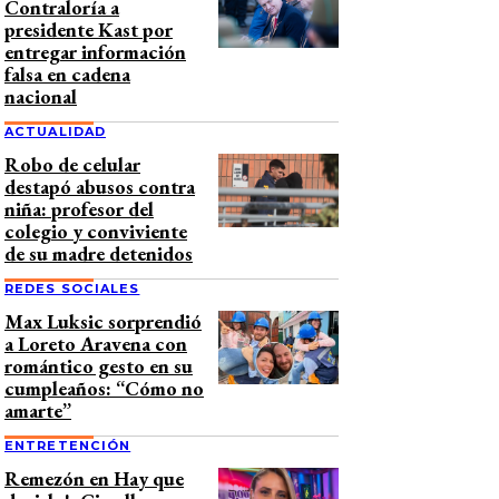
Contraloría a
presidente Kast por
entregar información
falsa en cadena
nacional
ACTUALIDAD
Robo de celular
destapó abusos contra
niña: profesor del
colegio y conviviente
de su madre detenidos
REDES SOCIALES
Max Luksic sorprendió
a Loreto Aravena con
romántico gesto en su
cumpleaños: “Cómo no
amarte”
ENTRETENCIÓN
Remezón en Hay que