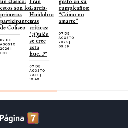
un clásico:
Fran
gesto en su
estos son los
García-
cumpleaños:
primeros
Huidobro
“Cómo no
participantes
tras
amarte”
de Coliseo
críticas:
"¿Quién
07 DE
AGOSTO
se cree
07 DE
2026 |
AGOSTO
esta
09:39
2026 |
hue…?"
11:16
07 DE
AGOSTO
2026 |
10:40