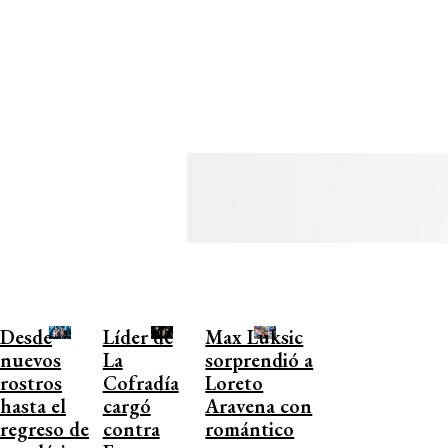
Desde
Líder de
Max Luksic
nuevos
La
sorprendió a
rostros
Cofradía
Loreto
hasta el
cargó
Aravena con
regreso de
contra
romántico