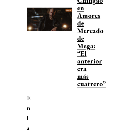
Chingao
en
Amores
de
Mercado
de
Mega:
“El
anterior
era
más
cuatrero”
E
n
l
a