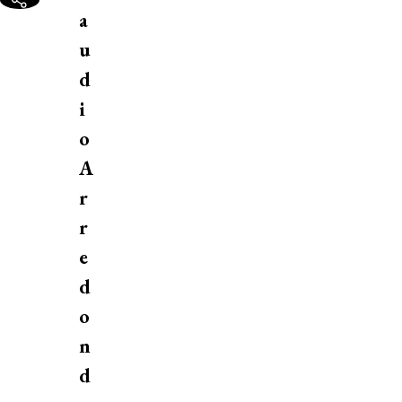
a
u
d
i
o
A
r
r
e
d
o
n
d