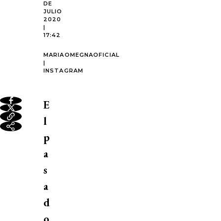
DE
JULIO
2020
|
17:42
MARIAOMEGNAOFICIAL
|
INSTAGRAM
E
l
p
a
s
a
d
o