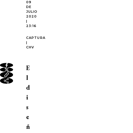
09
DE
JULIO
2020
|
23:16
CAPTURA
|
CHV
E
l
d
i
s
e
ñ