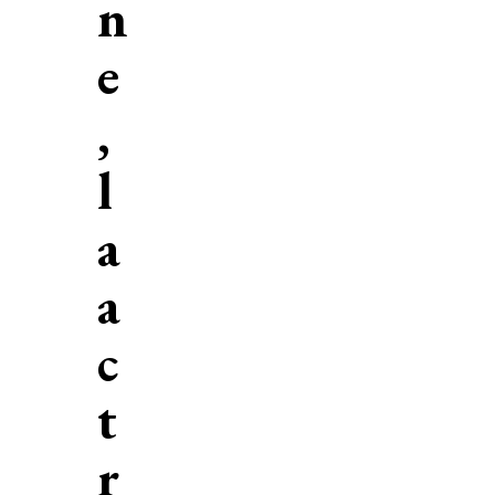
n
e
,
l
a
a
c
t
r