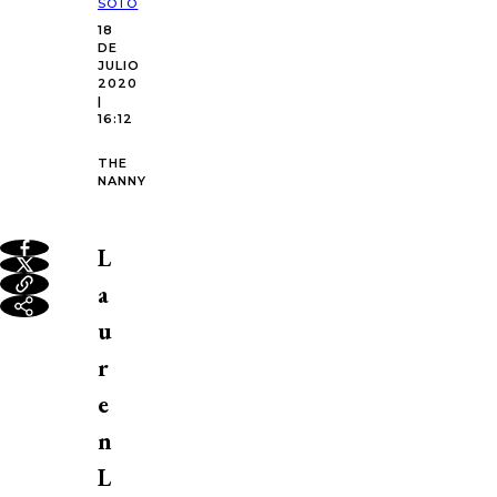
SOTO
18
DE
JULIO
2020
|
16:12
THE
NANNY
L
a
u
r
e
n
L