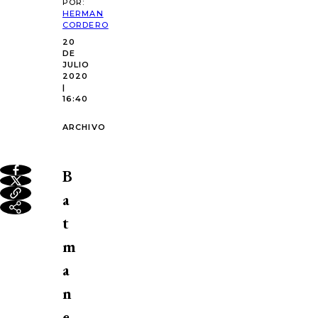
POR:
HERMAN
CORDERO
20
DE
JULIO
2020
|
16:40
ARCHIVO
B
a
t
m
a
n
e