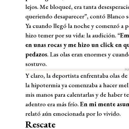
lejos. Me bloqueé, era tanta desesperac
queriendo desaparecer”, contó Blanco so
Ya cuando llegó la noche y comenzó a pe
hizo temer por su vida: la audición. “
Emp
en unas rocas y me hizo un click en que
pedazos
. Las olas eran enormes y cuando
sostuvo.
PU
Y claro, la deportista enfrentaba olas 
la hipotermia ya comenzaba a hacer mel
mis manos para calentarlas y de haber te
adentro era más frío.
En mi mente asum
relató aún emocionada por lo vivido.
Rescate