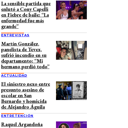
La sensible partida que
enlutó a Cony Capelli
en Fiebre de baile: “La
enfermedad fue más
grande”
ENTREVISTAS
Martín González,
panelista de Tevex,
sufrió incendio en su
departamento: “Mi
hermano perdió todo”
ACTUALIDAD
El siniestro nexo entre
presunto asesino de
escolar en San
Bernardo y homicida
de Alejandro Águila
ENTRETENCIÓN
Raquel Argandoña