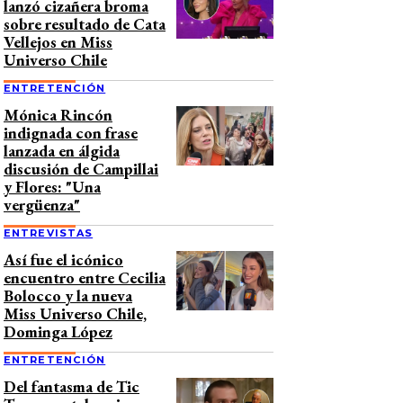
lanzó cizañera broma
sobre resultado de Cata
Vellejos en Miss
Universo Chile
ENTRETENCIÓN
Mónica Rincón
indignada con frase
lanzada en álgida
discusión de Campillai
y Flores: "Una
vergüenza"
ENTREVISTAS
Así fue el icónico
encuentro entre Cecilia
Bolocco y la nueva
Miss Universo Chile,
Dominga López
ENTRETENCIÓN
Del fantasma de Tic