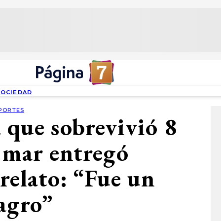
SOCIEDAD
PORTES
a que sobrevivió 8
l mar entregó
relato: “Fue un
agro”