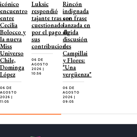
icónico
Luksic
Rincón
encuentro
respondió
indignada
entre
tajante tras ser
con frase
Cecilia
cuestionado
lanzada en
Bolocco y
por el pago de
álgida
la nueva
sus
discusión
Miss
contribuciones
de
Universo
Campillai
Chile,
y Flores:
06 DE
AGOSTO
Dominga
"Una
2026 |
López
vergüenza"
10:56
06 DE
06 DE
AGOSTO
AGOSTO
2026 |
2026 |
11:05
09:05