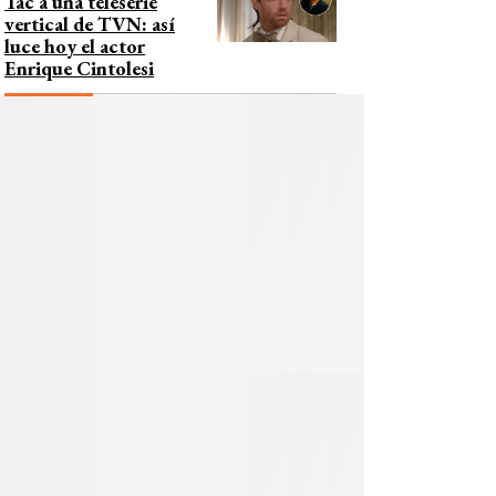
Tac a una teleserie
vertical de TVN: así
luce hoy el actor
Enrique Cintolesi