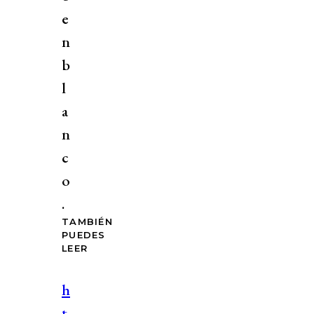
e
n
b
l
a
n
c
o
.
TAMBIÉN
PUEDES
LEER