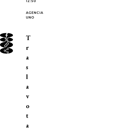
12:50
AGENCIA
UNO
T
r
a
s
l
a
v
o
t
a