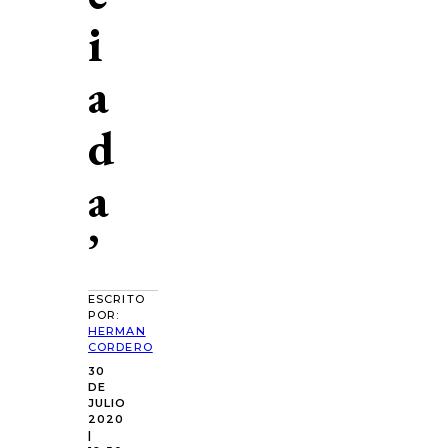
i
a
d
a
’
ESCRITO
POR:
HERMAN
CORDERO
30
DE
JULIO
2020
|