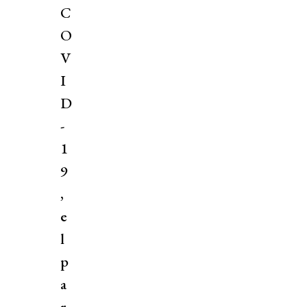
C
O
V
I
D
-
1
9
,
e
l
p
a
r