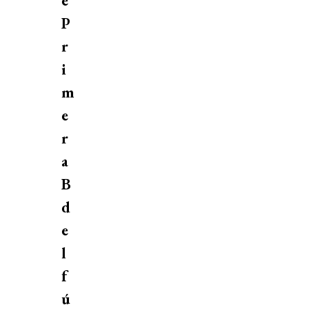
e
P
r
i
m
e
r
a
B
d
e
l
f
ú