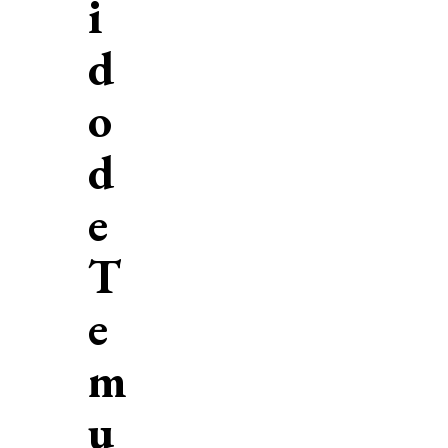
i
d
o
d
e
T
e
m
u