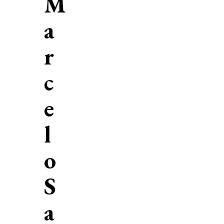
M
a
r
c
e
l
o
S
a