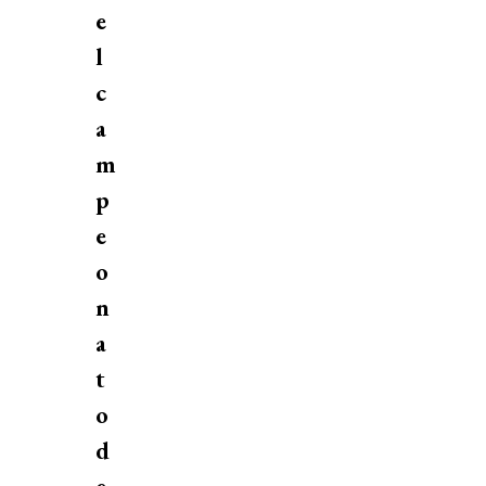
e
l
c
a
m
p
e
o
n
a
t
o
d