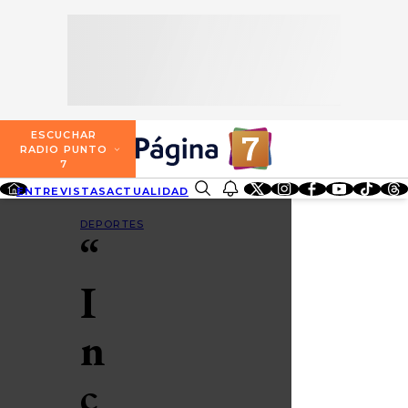
SECCIONES
ESCUCHA RADIO PUNTO 7
ENTREVISTAS
NOSOTROS
VALPARAÍSO
TARIFAS Y POLÍTICAS
QUIÉNES SOMOS
ACTUALIDAD
TARIFAS POLÍTICAS PÁGINA 7
ESCUCHAR
CONCEPCIÓN
RADIO PUNTO
DIRECCIONES
7
ENTRETENCIÓN
TARIFAS POLÍTICAS RADIO PUNTO 7
LOS ÁNGELES
ENTREVISTAS
ACTUALIDAD
ENTRETENCIÓN
REDES SOCIALES
CONTACTO COMERCIAL
BUSCAR
REDES SOCIALES
TARIFAS POLÍTICAS RADIO EL CARBÓN
DEPORTES
“
TEMUCO
SOCIEDAD
POLÍTICA DE PRIVACIDAD
VALDIVIA
I
OSORNO
n
PUERTO MONTT
c