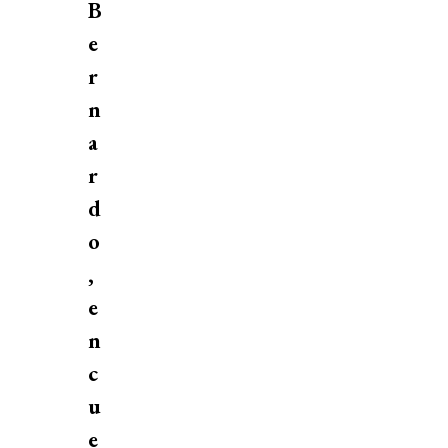
B
e
r
n
a
r
d
o
,
e
n
c
u
e