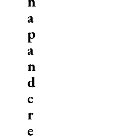
n
a
p
a
n
d
e
r
e