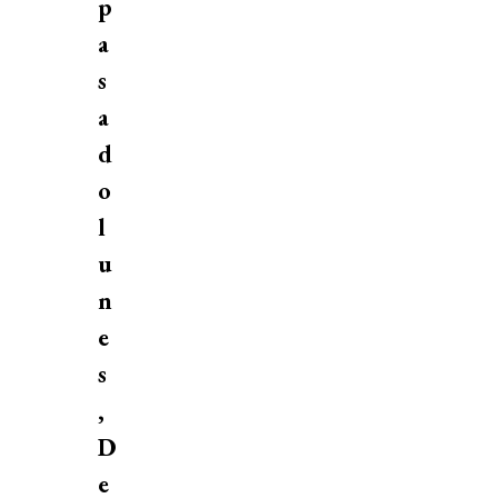
p
a
s
a
d
o
l
u
n
e
s
,
D
e