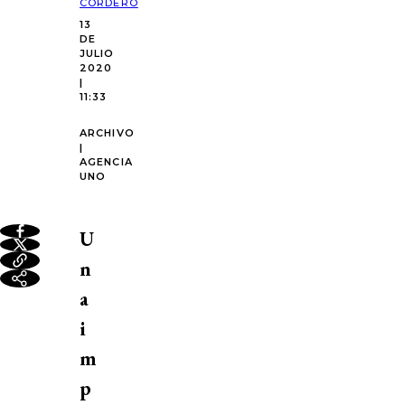
CORDERO
13
DE
JULIO
2020
|
11:33
ARCHIVO
|
AGENCIA
UNO
U
n
a
i
m
p