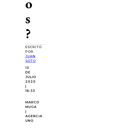
o
s
?
ESCRITO
POR:
JUAN
SOTO
13
DE
JULIO
2020
|
16:33
MARCO
MUGA
|
AGENCIA
UNO