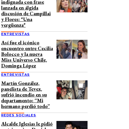
indignada con frase
lanzada en álgida
discusión de Campillai
y Flores: "Una
vergüenza"
ENTREVISTAS
Así fue el icónico
encuentro entre Cecilia
Bolocco y la nueva
Miss Universo Chile,
Dominga López
ENTREVISTAS
Martín González,
panelista de Tevex,
sufrió incendio en su
departamento: “Mi
hermano perdió todo”
REDES SOCIALES
Alcalde Iglesias le pidió