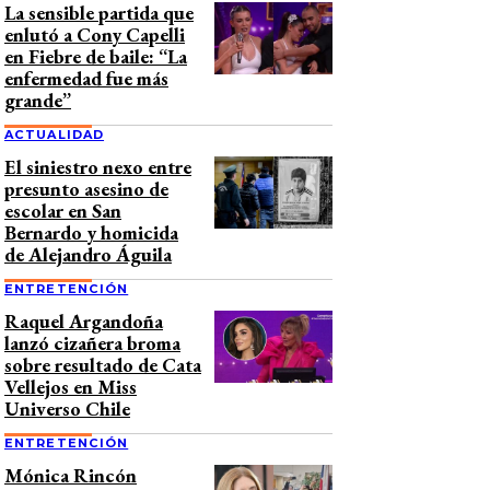
La sensible partida que
enlutó a Cony Capelli
en Fiebre de baile: “La
enfermedad fue más
grande”
ACTUALIDAD
El siniestro nexo entre
presunto asesino de
escolar en San
Bernardo y homicida
de Alejandro Águila
ENTRETENCIÓN
Raquel Argandoña
lanzó cizañera broma
sobre resultado de Cata
Vellejos en Miss
Universo Chile
ENTRETENCIÓN
Mónica Rincón