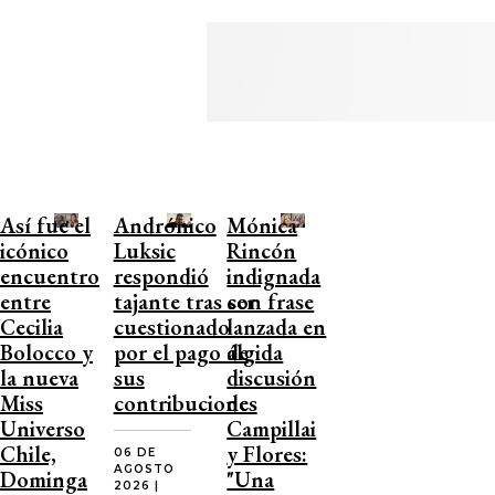
Así fue el
Andrónico
Mónica
icónico
Luksic
Rincón
encuentro
respondió
indignada
entre
tajante tras ser
con frase
Cecilia
cuestionado
lanzada en
Bolocco y
por el pago de
álgida
la nueva
sus
discusión
Miss
contribuciones
de
Universo
Campillai
Chile,
y Flores:
06 DE
AGOSTO
Dominga
"Una
2026 |