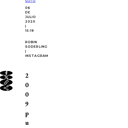
SOTO
06
DE
JULIO
2020
|
15:19
ROBIN
SODERLING
|
INSTAGRAM
2
0
0
9
p
u