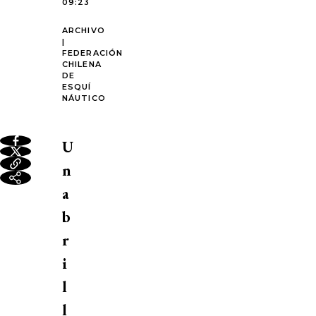
09:23
ARCHIVO
|
FEDERACIÓN
CHILENA
DE
ESQUÍ
NÁUTICO
U
n
a
b
r
i
l
l