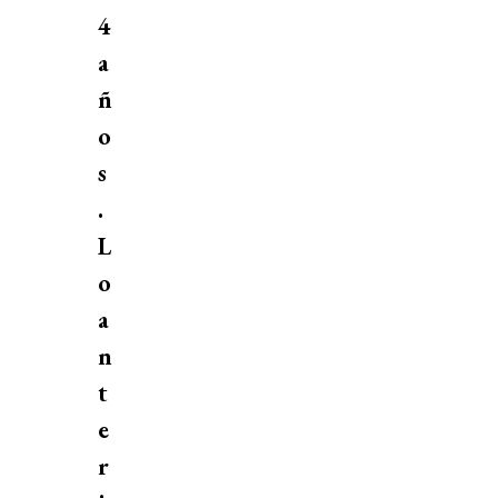
4
a
ñ
o
s
.
L
o
a
n
t
e
r