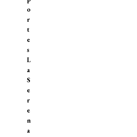
o
r
t
e
s
L
a
S
e
r
e
n
a