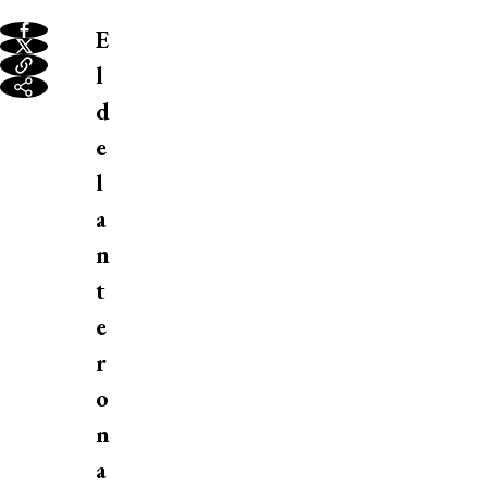
E
l
d
e
l
a
n
t
e
r
o
n
a