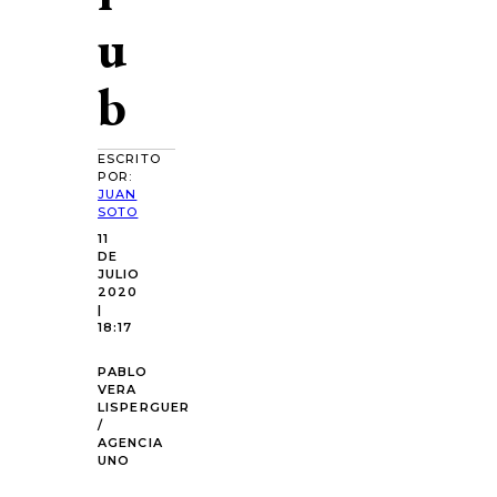
u
b
ESCRITO
POR:
JUAN
SOTO
11
DE
JULIO
2020
|
18:17
PABLO
VERA
LISPERGUER
/
AGENCIA
UNO