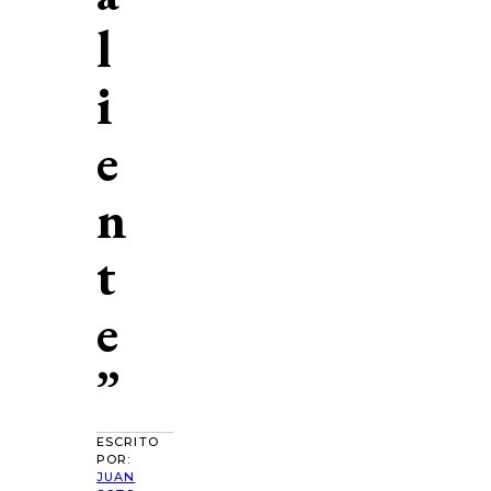
l
i
e
n
t
e
”
ESCRITO
POR:
JUAN