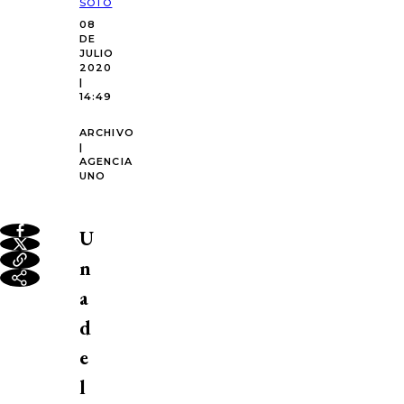
SOTO
08
DE
JULIO
2020
|
14:49
ARCHIVO
|
AGENCIA
UNO
U
n
a
d
e
l