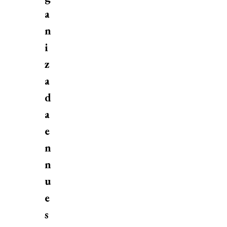
a
n
i
z
a
d
a
e
n
n
u
e
s