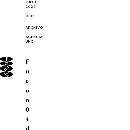
JULIO
2020
|
11:02
ARCHIVO
|
AGENCIA
UNO
F
u
e
u
n
0
4
d