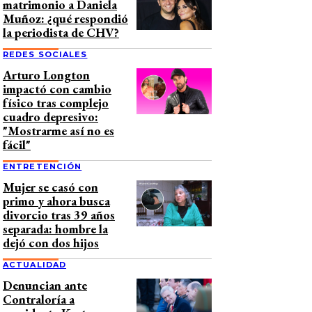
matrimonio a Daniela
Muñoz: ¿qué respondió
la periodista de CHV?
REDES SOCIALES
Arturo Longton
impactó con cambio
físico tras complejo
cuadro depresivo:
"Mostrarme así no es
fácil"
ENTRETENCIÓN
Mujer se casó con
primo y ahora busca
divorcio tras 39 años
separada: hombre la
dejó con dos hijos
ACTUALIDAD
Denuncian ante
Contraloría a