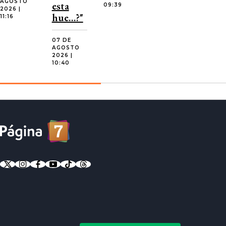
AGOSTO
esta
09:39
2026 |
hue…?"
11:16
07 DE
AGOSTO
2026 |
10:40