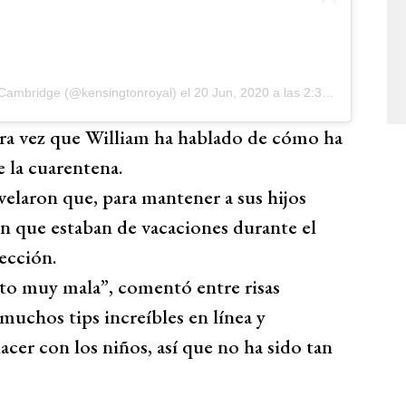
 Cambridge (@kensingtonroyal)
el
20 Jun, 2020 a las 2:30 PDT
ra vez que William ha hablado de cómo ha
 la cuarentena.
elaron que, para mantener a sus hijos
n que estaban de vacaciones durante el
ección.
nto muy mala”, comentó entre risas
uchos tips increíbles en línea y
acer con los niños, así que no ha sido tan