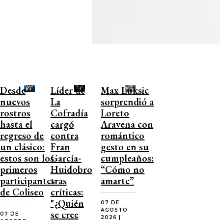
Desde
Líder de
Max Luksic
nuevos
La
sorprendió a
rostros
Cofradía
Loreto
hasta el
cargó
Aravena con
regreso de
contra
romántico
un clásico:
Fran
gesto en su
estos son los
García-
cumpleaños:
primeros
Huidobro
“Cómo no
participantes
tras
amarte”
de Coliseo
críticas:
"¿Quién
07 DE
AGOSTO
se cree
07 DE
2026 |