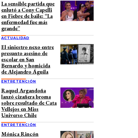
La sensible partida que
enlutó a Cony Capelli
en Fiebre de baile: “La
enfermedad fue más
grande”
ACTUALIDAD
El siniestro nexo entre
presunto asesino de
escolar en San
Bernardo y homicida
de Alejandro Águila
ENTRETENCIÓN
Raquel Argandoña
lanzó cizañera broma
sobre resultado de Cata
Vellejos en Miss
Universo Chile
ENTRETENCIÓN
Mónica Rincón