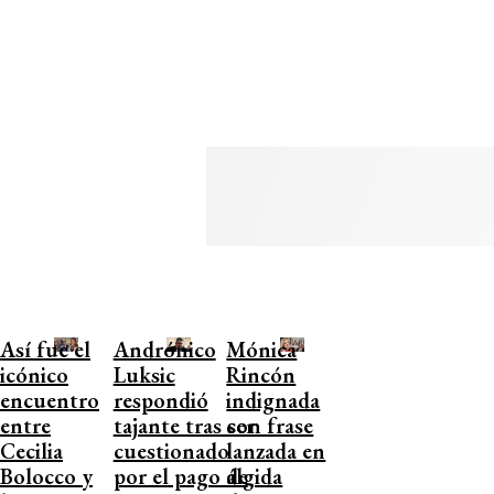
Así fue el
Andrónico
Mónica
icónico
Luksic
Rincón
encuentro
respondió
indignada
entre
tajante tras ser
con frase
Cecilia
cuestionado
lanzada en
Bolocco y
por el pago de
álgida