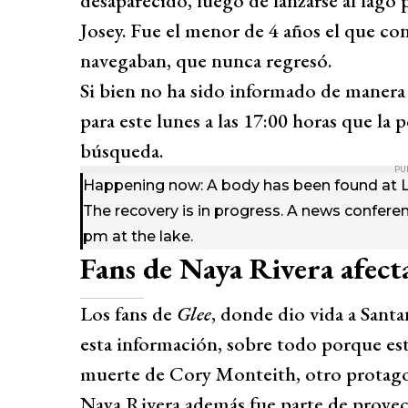
desaparecido, luego de lanzarse al lago 
Josey. Fue el menor de 4 años el que con
navegaban, que nunca regresó.
Si bien no ha sido informado de manera 
para este lunes a las 17:00 horas que la p
búsqueda.
PU
Happening now: A body has been found at La
The recovery is in progress. A news conferen
pm at the lake.
Fans de Naya Rivera afect
Los fans de
Glee
, donde dio vida a San
esta información, sobre todo porque este
muerte de Cory Monteith, otro protagoni
Naya Rivera además fue parte de proy