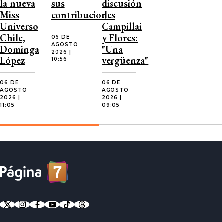
la nueva
sus
discusión
Miss
contribuciones
de
Universo
Campillai
Chile,
y Flores:
06 DE
AGOSTO
Dominga
"Una
2026 |
López
vergüenza"
10:56
06 DE
06 DE
AGOSTO
AGOSTO
2026 |
2026 |
11:05
09:05