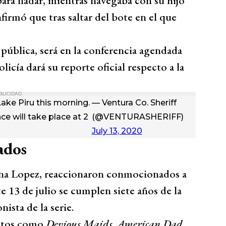
para nadar, mientras navegaba con su hijo
firmó que tras saltar del bote en el que
pública, será en la conferencia agendada
olicía dará su reporte oficial respecto a la
BLICIDAD
ke Piru this morning.
— Ventura Co. Sheriff
ce will take place at 2
(@VENTURASHERIFF)
July 13, 2020
ados
tana Lopez, reaccionaron conmocionados a
 13 de julio se cumplen siete años de la
sta de la serie.
ectos como
Devious Maids, American Dad
,