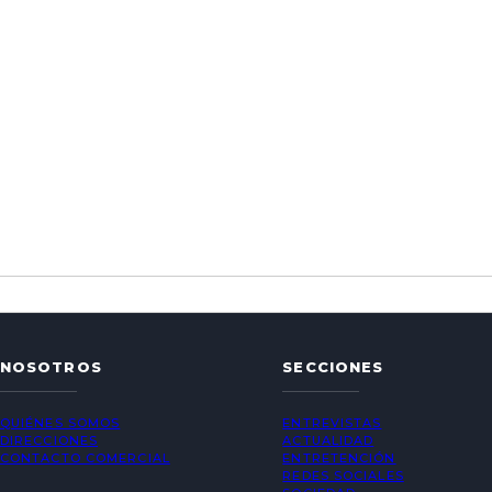
NOSOTROS
SECCIONES
QUIÉNES SOMOS
ENTREVISTAS
DIRECCIONES
ACTUALIDAD
CONTACTO COMERCIAL
ENTRETENCIÓN
REDES SOCIALES