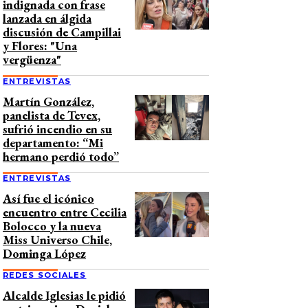
indignada con frase
lanzada en álgida
discusión de Campillai
y Flores: "Una
vergüenza"
ENTREVISTAS
Martín González,
panelista de Tevex,
sufrió incendio en su
departamento: “Mi
hermano perdió todo”
ENTREVISTAS
Así fue el icónico
encuentro entre Cecilia
Bolocco y la nueva
Miss Universo Chile,
Dominga López
REDES SOCIALES
Alcalde Iglesias le pidió