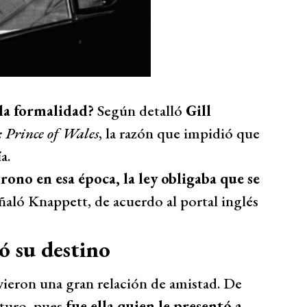
 la formalidad?
Según detalló
Gill
: Prince of Wales
, la razón que impidió que
a.
trono en esa época, la ley obligaba que se
eñaló Knappett, de acuerdo al portal inglés
ó su destino
ieron una gran relación de amistad. De
uturo, pues
fue ella quien le presentó a