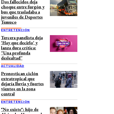
Dos fallecidos deja
choque entre furgón y
bus que trasladaba a
juveniles de Deportes
Temuco
ENTRETENCIÓN
Tercera panelista deja
'Hay que decirlo' y
lanza dura crítica:
“Una profunda
deslealtad”
ACTUALIDAD
Pronostican ciclón
extratropical que
dejaría lluvia y fuertes
vientos en la zona
central
ENTRETENCIÓN
"No existe": hijo de