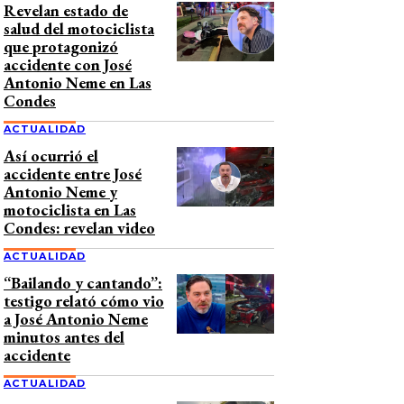
Revelan estado de
salud del motociclista
que protagonizó
accidente con José
Antonio Neme en Las
Condes
ACTUALIDAD
Así ocurrió el
accidente entre José
Antonio Neme y
motociclista en Las
Condes: revelan video
ACTUALIDAD
“Bailando y cantando”:
testigo relató cómo vio
a José Antonio Neme
minutos antes del
accidente
ACTUALIDAD