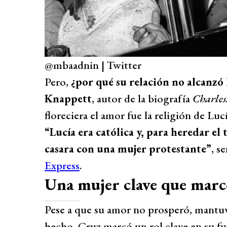
@mbaadnin | Twitter
Pero,
¿por qué su relación no alcanzó
Knappett
, autor de la biografía
Charles
floreciera el amor fue la religión de Lucí
“Lucía era católica y, para heredar el 
casara con una mujer protestante”
, s
Express
.
Una mujer clave que marc
Pese a que su amor no prosperó, mantuv
hecho, Cruz marcó un rol clave en su f