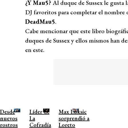
¿Y Mau5?
Al duque de Sussex le gusta 
DJ favoritos para completar el nombre d
DeadMau5
.
Cabe mencionar que este libro biográfic
duques de Sussex y ellos mismos han d
en este.
Desde
Líder de
Max Luksic
nuevos
La
sorprendió a
rostros
Cofradía
Loreto