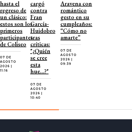
hasta el
cargó
Aravena con
regreso de
contra
romántico
un clásico:
Fran
gesto en su
estos son los
García-
cumpleaños:
primeros
Huidobro
“Cómo no
participantes
tras
amarte”
de Coliseo
críticas:
"¿Quién
07 DE
AGOSTO
se cree
07 DE
2026 |
AGOSTO
esta
09:39
2026 |
hue…?"
11:16
07 DE
AGOSTO
2026 |
10:40