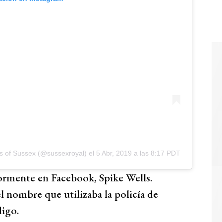
s of Sussex (@sussexroyal)
el
5 Abr, 2019 a las 8:17 PDT
iormente en Facebook, Spike Wells.
 el nombre que utilizaba la policía de
digo.