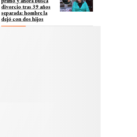
primo y ahora busca
divorcio tras 39 años
separada: hombre la
dejó con dos hijos