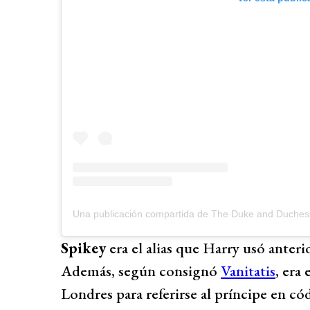
Una publicación compartida de The Duke and Duches
Spikey
era el alias que Harry usó anter
Además, según consignó
Vanitatis
, era
Londres para referirse al príncipe en có