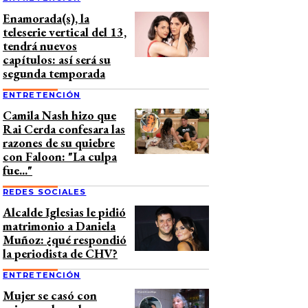
Enamorada(s), la
teleserie vertical del 13,
tendrá nuevos
capítulos: así será su
segunda temporada
ENTRETENCIÓN
Camila Nash hizo que
Rai Cerda confesara las
razones de su quiebre
con Faloon: "La culpa
fue..."
REDES SOCIALES
Alcalde Iglesias le pidió
matrimonio a Daniela
Muñoz: ¿qué respondió
la periodista de CHV?
ENTRETENCIÓN
Mujer se casó con