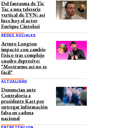
Del fantasma de Tic
Tac a una teleserie
vertical de TVN: así
luce hoy el actor
Enrique Cintolesi
REDES SOCIALES
Arturo Longton
impactó con cambio
físico tras complejo
cuadro depresivo:
"Mostrarme así no es
fácil"
ACTUALIDAD
Denuncian ante
Contraloría a
presidente Kast por
entregar información
falsa en cadena
nacional
ENTRETENCIÓN