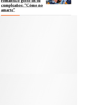
romántico gesto en su
cumpleaños: “Cómo no
amarte”