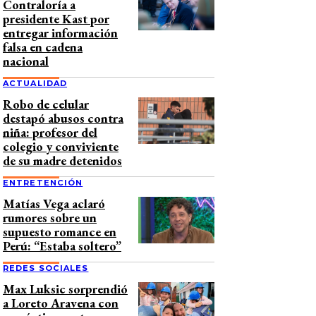
Contraloría a
presidente Kast por
entregar información
falsa en cadena
nacional
ACTUALIDAD
Robo de celular
destapó abusos contra
niña: profesor del
colegio y conviviente
de su madre detenidos
ENTRETENCIÓN
Matías Vega aclaró
rumores sobre un
supuesto romance en
Perú: “Estaba soltero”
REDES SOCIALES
Max Luksic sorprendió
a Loreto Aravena con