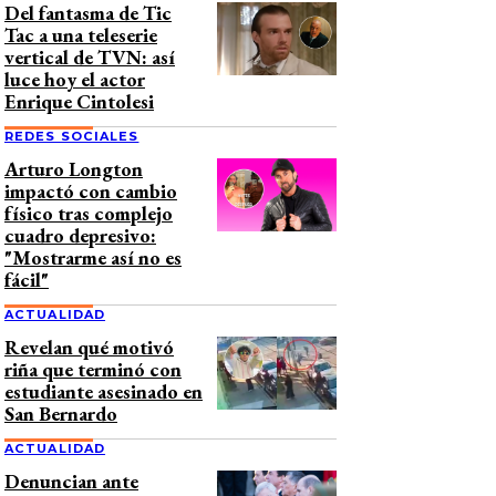
Del fantasma de Tic
Tac a una teleserie
vertical de TVN: así
luce hoy el actor
Enrique Cintolesi
REDES SOCIALES
Arturo Longton
impactó con cambio
físico tras complejo
cuadro depresivo:
"Mostrarme así no es
fácil"
ACTUALIDAD
Revelan qué motivó
riña que terminó con
estudiante asesinado en
San Bernardo
ACTUALIDAD
Denuncian ante