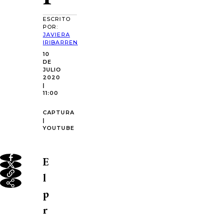
ESCRITO
POR:
JAVIERA
IRIBARREN
10
DE
JULIO
2020
|
11:00
CAPTURA
|
YOUTUBE
E
l
p
r