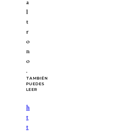
a
l
t
r
o
n
o
.
TAMBIÉN
PUEDES
LEER