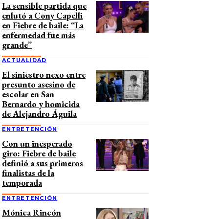
La sensible partida que
enlutó a Cony Capelli
en Fiebre de baile: “La
enfermedad fue más
grande”
ACTUALIDAD
El siniestro nexo entre
presunto asesino de
escolar en San
Bernardo y homicida
de Alejandro Águila
ENTRETENCIÓN
Con un inesperado
giro: Fiebre de baile
definió a sus primeros
finalistas de la
temporada
ENTRETENCIÓN
Mónica Rincón