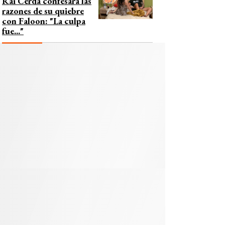
Rai Cerda confesara las
razones de su quiebre
con Faloon: "La culpa
fue..."