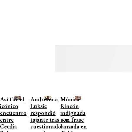
Así fue el
Andrónico
Mónica
icónico
Luksic
Rincón
encuentro
respondió
indignada
entre
tajante tras ser
con frase
Cecilia
cuestionado
lanzada en