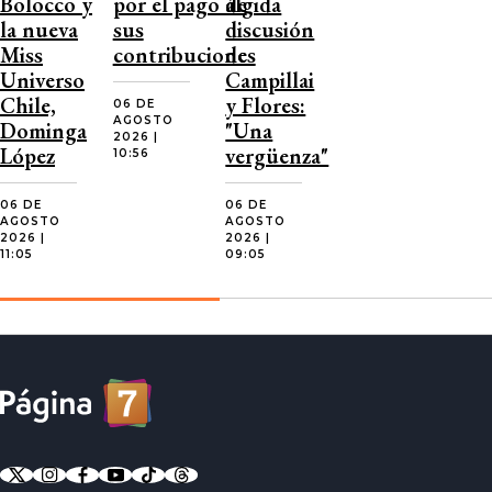
Bolocco y
por el pago de
álgida
la nueva
sus
discusión
Miss
contribuciones
de
Universo
Campillai
Chile,
y Flores:
06 DE
AGOSTO
Dominga
"Una
2026 |
López
vergüenza"
10:56
06 DE
06 DE
AGOSTO
AGOSTO
2026 |
2026 |
11:05
09:05