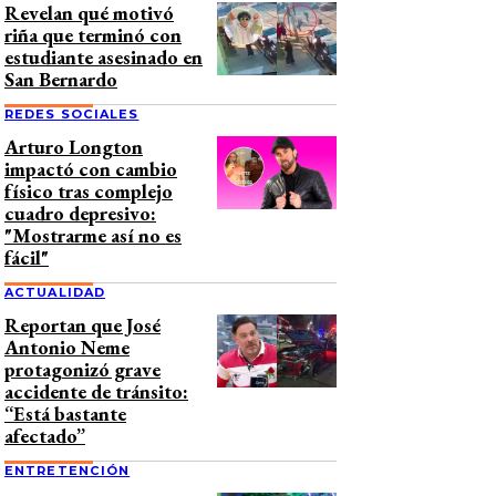
Revelan qué motivó
riña que terminó con
estudiante asesinado en
San Bernardo
REDES SOCIALES
Arturo Longton
impactó con cambio
físico tras complejo
cuadro depresivo:
"Mostrarme así no es
fácil"
ACTUALIDAD
Reportan que José
Antonio Neme
protagonizó grave
accidente de tránsito:
“Está bastante
afectado”
ENTRETENCIÓN