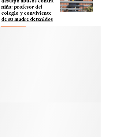
destapó abusos contra
niña: profesor del
colegio y conviviente
de su madre detenidos