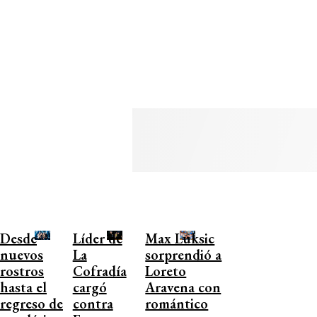
Desde
Líder de
Max Luksic
nuevos
La
sorprendió a
rostros
Cofradía
Loreto
hasta el
cargó
Aravena con
regreso de
contra
romántico