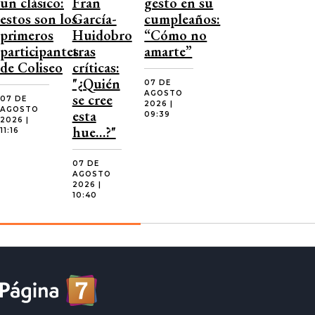
un clásico:
Fran
gesto en su
estos son los
García-
cumpleaños:
primeros
Huidobro
“Cómo no
participantes
tras
amarte”
de Coliseo
críticas:
"¿Quién
07 DE
AGOSTO
se cree
07 DE
2026 |
AGOSTO
esta
09:39
2026 |
hue…?"
11:16
07 DE
AGOSTO
2026 |
10:40