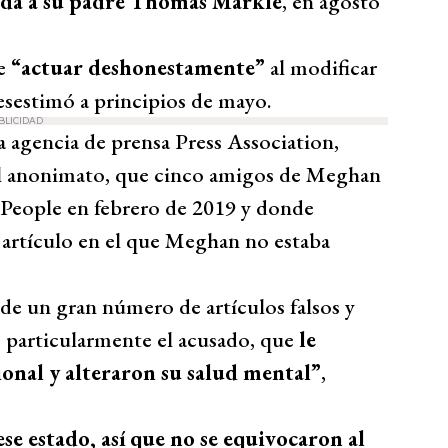
gida a su padre Thomas Markle
, en agosto
de
“actuar deshonestamente”
al modificar
desestimó a principios de mayo.
BLICIDAD
 agencia de prensa Press Association,
o el anonimato, que cinco amigos de Meghan
 People en febrero de 2019 y donde
 artículo en el que Meghan no estaba
de un gran número de artículos falsos y
s, particularmente el acusado, que
le
onal y alteraron su salud mental”
,
se estado, así que no se equivocaron al