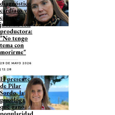
diagnóstico
cardíaco y
causa
judicial con
productora:
"No tengo
tema con
morirme"
29 DE MAYO 2026
| 12:28
El presente
de Pilar
Sordo, la
psicóloga
que ganó
popularidad