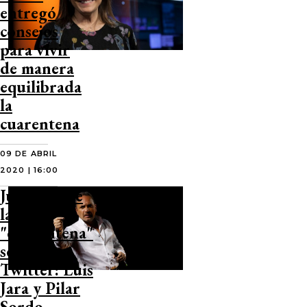
entregó
consejos
para vivir
de manera
equilibrada
la
cuarentena
09 DE ABRIL
2020 | 16:00
Juego sobre
la
"cuarentena"
se tomó
Twitter: Luis
Jara y Pilar
Sordo