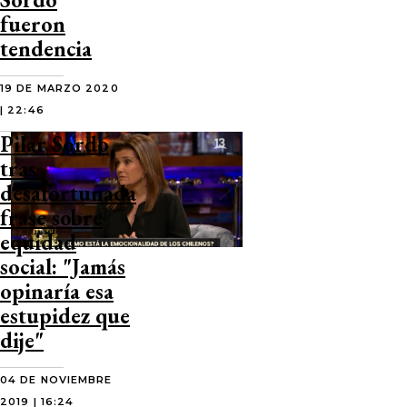
fueron
tendencia
19 DE MARZO 2020
| 22:46
Pilar Sordo
tras
desafortunada
frase sobre
equidad
social: "Jamás
opinaría esa
estupidez que
dije"
04 DE NOVIEMBRE
2019 | 16:24