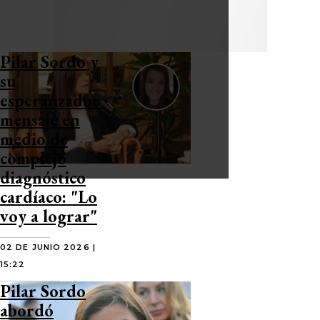
Pilar Sordo y
su
esperanzador
mensaje en
medio de
complejo
diagnóstico
cardíaco: "Lo
voy a lograr"
02 DE JUNIO 2026 |
15:22
Pilar Sordo
abordó