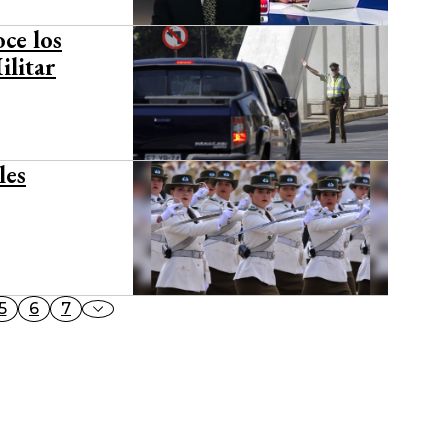
oce los
ilitar
les
5
6
7