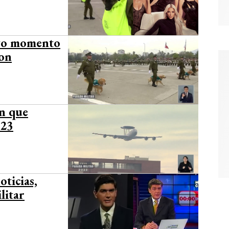
ivo momento
ron
ón que
023
oticias,
litar