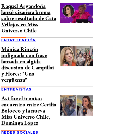
Raquel Argandoña
lanzó cizañera broma
sobre resultado de Cata
Vellejos en Miss
Universo Chile
ENTRETENCIÓN
Mónica Rincón
indignada con frase
lanzada en álgida
discusión de Campillai
y Flores: "Una
vergüenza"
ENTREVISTAS
Así fue el icónico
encuentro entre Cecilia
Bolocco y la nueva
Miss Universo Chile,
Dominga López
REDES SOCIALES