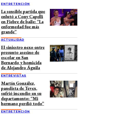
ENTRETENCIÓN
La sensible partida que
enlutó a Cony Capelli
en Fiebre de baile: “La
enfermedad fue más
grande”
ACTUALIDAD
El siniestro nexo entre
presunto asesino de
escolar en San
Bernardo y homicida
de Alejandro Águila
ENTREVISTAS
Martín González,
panelista de Tevex,
sufrió incendio en su
departamento: “Mi
hermano perdió todo”
ENTRETENCIÓN