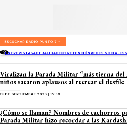
SECCIONES
ESCUCHA RADIO PUNTO 7
ENTREVISTAS
NOSOTROS
VALPARAÍSO
TARIFAS Y POLÍTICAS
QUIÉNES SOMOS
ACTUALIDAD
TARIFAS POLÍTICAS PÁGINA 7
ESCUCHAR RADIO PUNTO 7
CONCEPCIÓN
DIRECCIONES
ENTREVISTAS
ACTUALIDAD
ENTRETENCIÓN
REDES SOCIALES
ENTRETENCIÓN
TARIFAS POLÍTICAS RADIO PUNTO 7
LOS ÁNGELES
BUSCAR
CONTACTO COMERCIAL
REDES SOCIALES
TARIFAS POLÍTICAS RADIO EL CARBÓN
Viralizan la Parada Militar “más tierna de
TEMUCO
niños sacaron aplausos al recrear el desfile
SOCIEDAD
POLÍTICA DE PRIVACIDAD
VALDIVIA
19 DE SEPTIEMBRE 2023 | 15:50
OSORNO
¿Cómo se llaman? Nombres de cachorros pol
PUERTO MONTT
Parada Militar hizo recordar a las Kardash