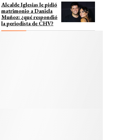
Alcalde Iglesias le pidió
matrimonio a Daniela
Muñoz: ¿qué respondió
la periodista de CHV?