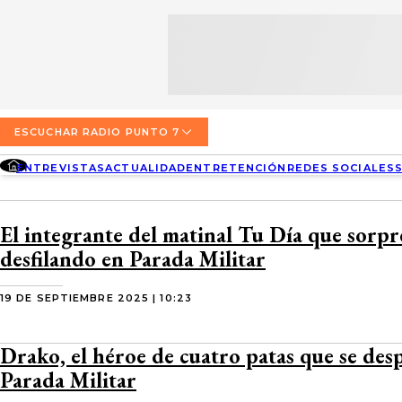
SECCIONES
ESCUCHA RADIO PUNTO 7
ENTREVISTAS
NOSOTROS
VALPARAÍSO
TARIFAS Y POLÍTICAS
QUIÉNES SOMOS
ACTUALIDAD
TARIFAS POLÍTICAS PÁGINA 7
ESCUCHAR RADIO PUNTO 7
CONCEPCIÓN
DIRECCIONES
ENTREVISTAS
ACTUALIDAD
ENTRETENCIÓN
REDES SOCIALES
ENTRETENCIÓN
TARIFAS POLÍTICAS RADIO PUNTO 7
LOS ÁNGELES
BUSCAR
CONTACTO COMERCIAL
REDES SOCIALES
TARIFAS POLÍTICAS RADIO EL CARBÓN
El integrante del matinal Tu Día que sorp
TEMUCO
desfilando en Parada Militar
SOCIEDAD
POLÍTICA DE PRIVACIDAD
VALDIVIA
19 DE SEPTIEMBRE 2025 | 10:23
OSORNO
Drako, el héroe de cuatro patas que se desp
PUERTO MONTT
Parada Militar