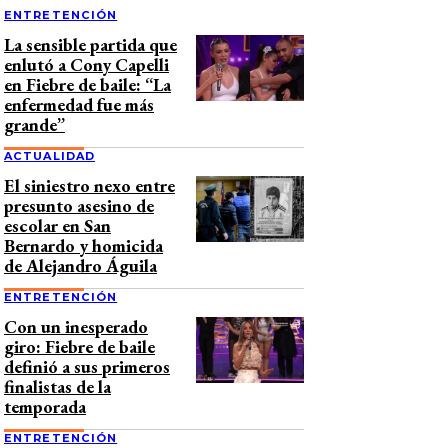
ENTRETENCIÓN
La sensible partida que
enlutó a Cony Capelli
en Fiebre de baile: “La
enfermedad fue más
grande”
ACTUALIDAD
El siniestro nexo entre
presunto asesino de
escolar en San
Bernardo y homicida
de Alejandro Águila
ENTRETENCIÓN
Con un inesperado
giro: Fiebre de baile
definió a sus primeros
finalistas de la
temporada
ENTRETENCIÓN