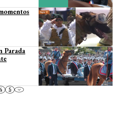
s momentos
en Parada
nte
4
5