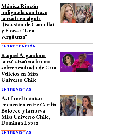
Mónica Rincón
indignada con frase
lanzada en álgida
discusión de Campillai
y Flores: "Una
vergüenza"
ENTRETENCIÓN
Raquel Argandoña
lanzó cizañera broma
sobre resultado de Cata
Vellejos en Miss
Universo Chile
ENTREVISTAS
Así fue el icónico
encuentro entre Cecilia
Bolocco y la nueva
Miss Universo Chile,
Dominga López
ENTREVISTAS