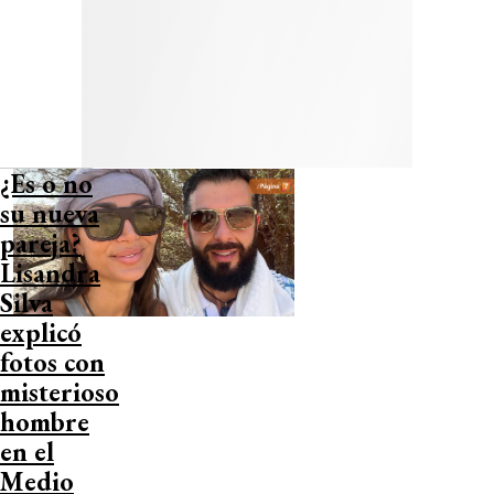
¿Es o no
su nueva
pareja?
Lisandra
Silva
explicó
fotos con
misterioso
hombre
en el
Medio