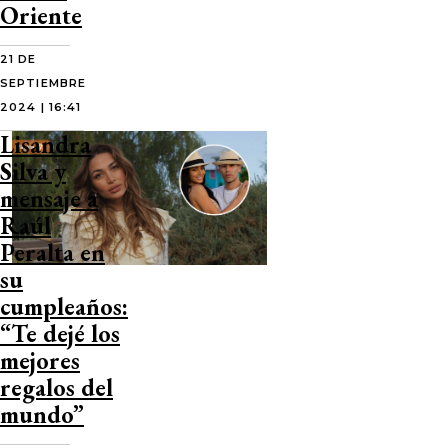
Oriente
21 DE
SEPTIEMBRE
2024 | 16:41
Lisandra
Silva y
mensaje a
Raúl
Peralta en
su
cumpleaños:
“Te dejé los
mejores
regalos del
mundo”