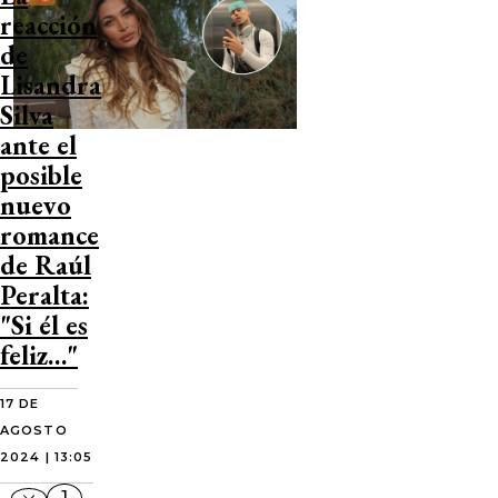
reacción
de
Lisandra
Silva
ante el
posible
nuevo
romance
de Raúl
Peralta:
"Si él es
feliz…"
17 DE
AGOSTO
2024 | 13:05
1