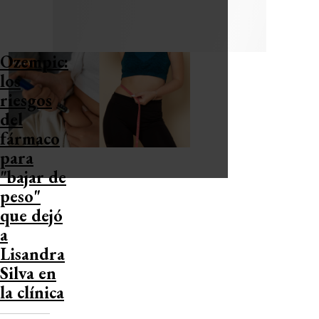
Ozempic:
los
riesgos
del
fármaco
para
"bajar de
peso"
que dejó
a
Lisandra
Silva en
la clínica