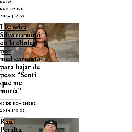
06 DE
NOVIEMBRE
2024 | 12:57
Lisandra
Silva terminó
en la clínica
por
medicamento
para bajar de
peso: “Sentí
que me
moría”
05 DE NOVIEMBRE
2024 | 10:03
Raúl
Peralta