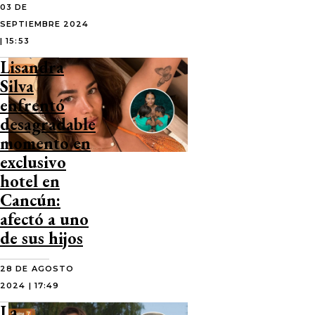
03 DE
SEPTIEMBRE 2024
| 15:53
Lisandra
Silva
enfrentó
desagradable
momento en
exclusivo
hotel en
Cancún:
afectó a uno
de sus hijos
28 DE AGOSTO
2024 | 17:49
La