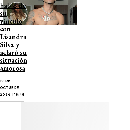
habló de
su
vínculo
con
Lisandra
Silva y
aclaró su
situación
amorosa
19 DE
OCTUBRE
2024 | 18:48