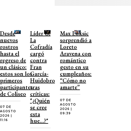
Desde
Líder de
Max Luksic
nuevos
La
sorprendió a
rostros
Cofradía
Loreto
hasta el
cargó
Aravena con
regreso de
contra
romántico
un clásico:
Fran
gesto en su
estos son los
García-
cumpleaños:
primeros
Huidobro
“Cómo no
participantes
tras
amarte”
de Coliseo
críticas:
"¿Quién
07 DE
AGOSTO
se cree
07 DE
2026 |
AGOSTO
esta
09:39
2026 |
hue…?"
11:16