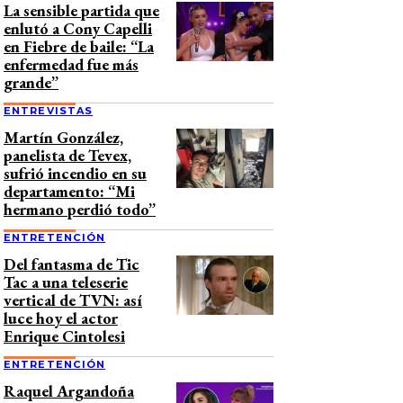
La sensible partida que
enlutó a Cony Capelli
en Fiebre de baile: “La
enfermedad fue más
grande”
ENTREVISTAS
Martín González,
panelista de Tevex,
sufrió incendio en su
departamento: “Mi
hermano perdió todo”
ENTRETENCIÓN
Del fantasma de Tic
Tac a una teleserie
vertical de TVN: así
luce hoy el actor
Enrique Cintolesi
ENTRETENCIÓN
Raquel Argandoña