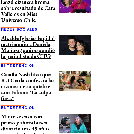
lanzó cizañera broma
sobre resultado de Cata
Vallejos en Miss
Universo Chile
REDES SOCIALES
Alcalde Iglesias le pidió
matrimonio a Daniela
Muñoz: ¿qué respondió
la periodista de CHV?
ENTRETENCIÓN
Camila Nash hizo que
Rai Cerda confesara las
razones de su quiebre
con Faloon: "La culpa
fue..."
ENTRETENCIÓN
Mujer se casó con
primo y ahora busca
divorcio tras 39 años