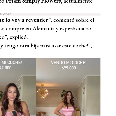
seo
Priam Simply Flowers,
actualmente
BLICIDAD
ue lo voy a revender”
, comentó sobre el
 “Lo compré en Alemania y esperé cuatro
o”, explicó.
tengo otra hija para usar este coche!”,