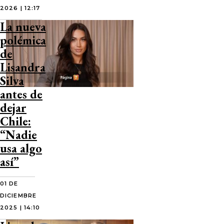
2026 | 12:17
La nueva
polémica
de
Lisandra
Silva
antes de
dejar
Chile:
“Nadie
usa algo
así”
01 DE
DICIEMBRE
2025 | 14:10