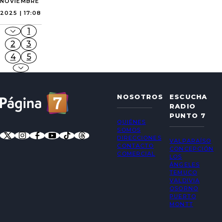
NOVIEMBRE
2025 | 17:08
1
2
3
4
5
NOSOTROS
ESCUCHA
RADIO
PUNTO 7
QUIÉNES
SOMOS
DIRECCIONES
VALPARAÍSO
CONTACTO
CONCEPCIÓN
COMERCIAL
LOS
ÁNGELES
TEMUCO
VALDIVIA
OSORNO
PUERTO
MONTT