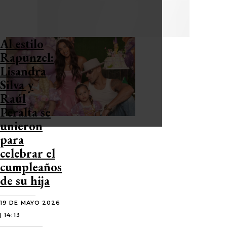
Al estilo
Rapunzel:
Lisandra
Silva y
Raúl
Peralta se
unieron
para
celebrar el
cumpleaños
de su hija
19 DE MAYO 2026
| 14:13