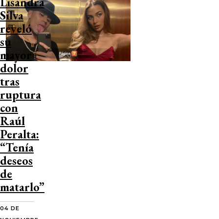
Lisandra
Silva
reveló
su
mayor
dolor
tras
ruptura
con
Raúl
Peralta:
“Tenía
deseos
de
matarlo”
04 DE