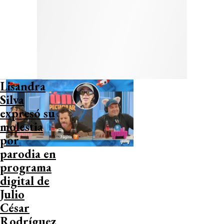
Lisandra
Silva
expresó su
molestia
por
parodia en
programa
digital de
Julio
César
Rodríguez