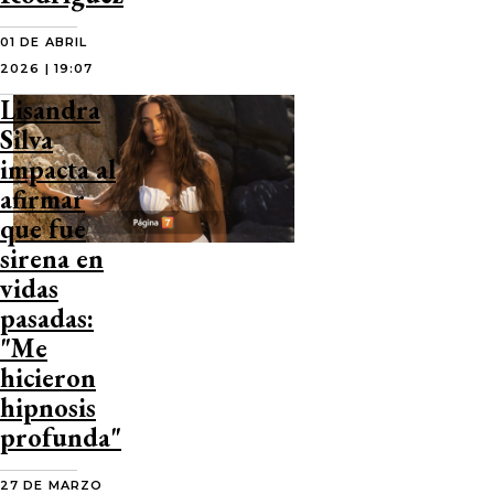
01 DE ABRIL
2026 | 19:07
Lisandra
Silva
impacta al
afirmar
que fue
sirena en
vidas
pasadas:
"Me
hicieron
hipnosis
profunda"
27 DE MARZO