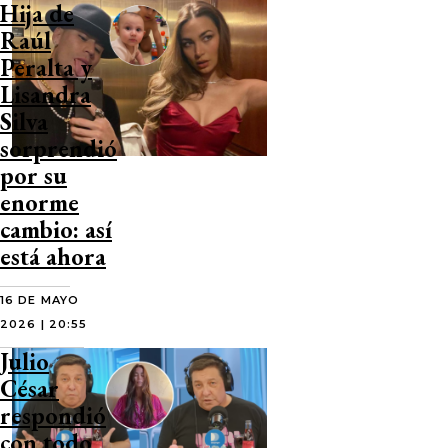
Hija de
Raúl
Peralta y
Lisandra
Silva
sorprendió
por su
enorme
cambio: así
está ahora
16 DE MAYO
2026 | 20:55
Julio
César
respondió
con todo