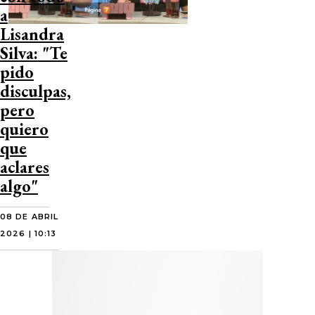
a
Lisandra
Silva: "Te
pido
disculpas,
pero
quiero
que
aclares
algo"
08 DE ABRIL
2026 | 10:13