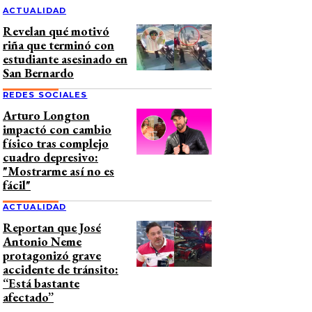
ACTUALIDAD
Revelan qué motivó
riña que terminó con
estudiante asesinado en
San Bernardo
REDES SOCIALES
Arturo Longton
impactó con cambio
físico tras complejo
cuadro depresivo:
"Mostrarme así no es
fácil"
ACTUALIDAD
Reportan que José
Antonio Neme
protagonizó grave
accidente de tránsito:
“Está bastante
afectado”