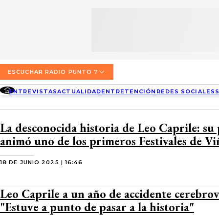
SECCIONES
ESCUCHA RADIO PUNTO 7
ENTREVISTAS
NOSOTROS
VALPARAÍSO
TARIFAS Y POLÍTICAS
QUIÉNES SOMOS
ACTUALIDAD
TARIFAS POLÍTICAS PÁGINA 7
ESCUCHAR RADIO PUNTO 7
CONCEPCIÓN
DIRECCIONES
ENTREVISTAS
ACTUALIDAD
ENTRETENCIÓN
REDES SOCIALES
ENTRETENCIÓN
TARIFAS POLÍTICAS RADIO PUNTO 7
LOS ÁNGELES
BUSCAR
CONTACTO COMERCIAL
REDES SOCIALES
TARIFAS POLÍTICAS RADIO EL CARBÓN
La desconocida historia de Leo Caprile: su
TEMUCO
animó uno de los primeros Festivales de Vi
SOCIEDAD
POLÍTICA DE PRIVACIDAD
VALDIVIA
18 DE JUNIO 2025 | 16:46
OSORNO
Leo Caprile a un año de accidente cerebrov
PUERTO MONTT
"Estuve a punto de pasar a la historia"