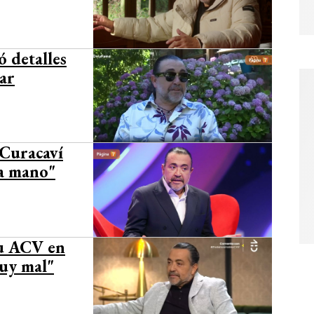
ó detalles
lar
 Curacaví
na mano"
su ACV en
uy mal"