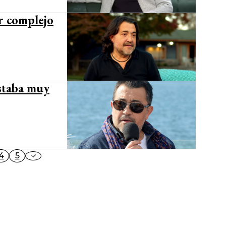
ir complejo
Estaba muy
4
5