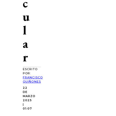
c
u
l
a
r
ESCRITO
POR:
FRANCISCO
QUIÑONES
22
DE
MARZO
2025
|
01:07