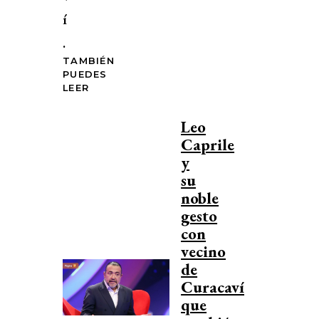
í
.
TAMBIÉN
PUEDES
LEER
Leo
Caprile
y
su
noble
gesto
con
vecino
de
Curacaví
que