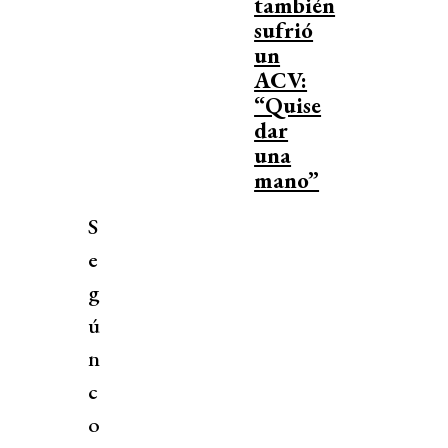
también
sufrió
un
ACV:
“Quise
dar
una
mano”
S
e
g
ú
n
c
o