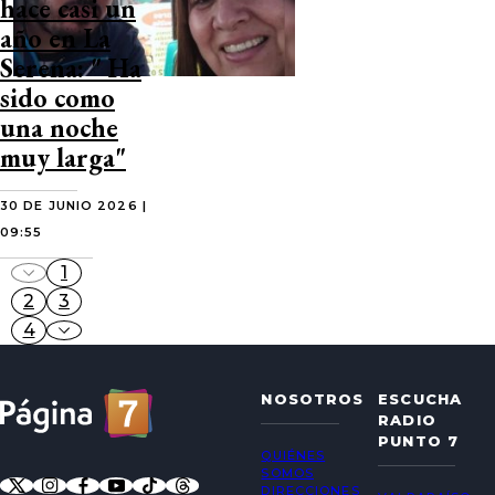
hace casi un
año en La
Serena: " Ha
sido como
una noche
muy larga"
30 DE JUNIO 2026 |
09:55
1
2
3
4
NOSOTROS
ESCUCHA
RADIO
PUNTO 7
QUIÉNES
SOMOS
DIRECCIONES