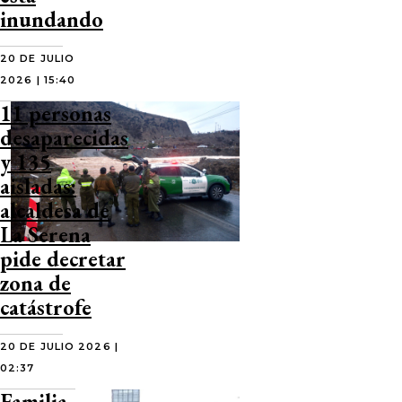
inundando
20 DE JULIO
2026 | 15:40
11 personas
desaparecidas
y 135
aisladas:
alcaldesa de
La Serena
pide decretar
zona de
catástrofe
20 DE JULIO 2026 |
02:37
Familia