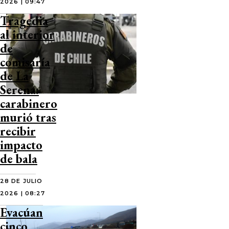
2026 | 09:47
Tragedia
al interior
de
comisaría
de La
Serena:
carabinero
murió tras
recibir
impacto
de bala
28 DE JULIO
2026 | 08:27
Evacúan
cinco