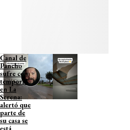
Canal de
Pancho
sufre con
temporal
en La
Serena:
alertó que
parte de
su casa se
está