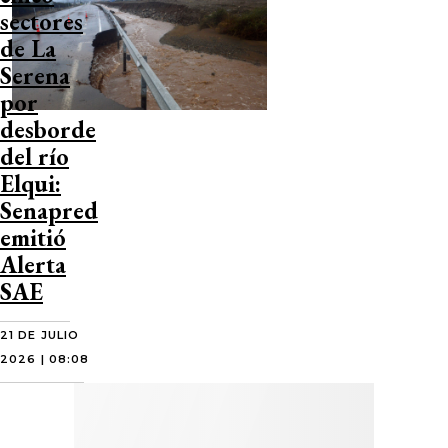
sectores
de La
Serena
por
desborde
del río
Elqui:
Senapred
emitió
Alerta
SAE
21 DE JULIO
2026 | 08:08