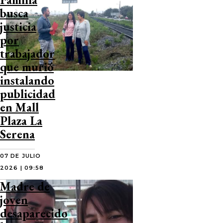
busca
justicia
por
trabajador
que murió
instalando
publicidad
en Mall
Plaza La
Serena
07 DE JULIO
2026 | 09:58
Madre de
joven
desaparecido