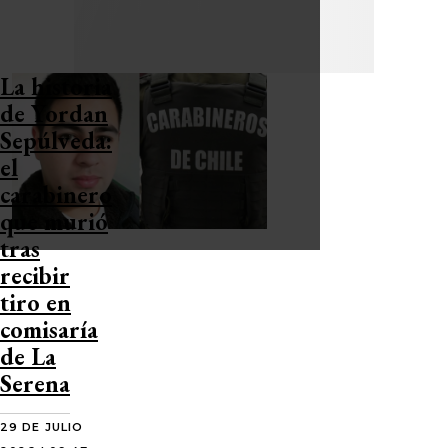
La historia
de Yordan
Sepúlveda:
el
carabinero
que murió
tras
recibir
tiro en
comisaría
de La
Serena
29 DE JULIO