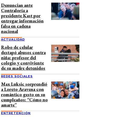
Denuncian ante
Contraloría a
presidente Kast por
entregar información
falsa en cadena
nacional
ACTUALIDAD
Robo de celular
destapó abusos contra
niña: profesor del
colegio y conviviente
de su madre detenidos
REDES SOCIALES
Max Luksic sorprendió
a Loreto Aravena con
romántico gesto en su
cumpleaños: “Cómo no
amarte”
ENTRETENCIÓN