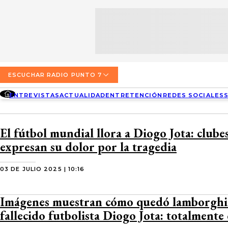
SECCIONES
ESCUCHA RADIO PUNTO 7
ENTREVISTAS
NOSOTROS
VALPARAÍSO
TARIFAS Y POLÍTICAS
QUIÉNES SOMOS
ACTUALIDAD
TARIFAS POLÍTICAS PÁGINA 7
ESCUCHAR RADIO PUNTO 7
CONCEPCIÓN
DIRECCIONES
ENTREVISTAS
ACTUALIDAD
ENTRETENCIÓN
REDES SOCIALES
ENTRETENCIÓN
TARIFAS POLÍTICAS RADIO PUNTO 7
LOS ÁNGELES
BUSCAR
CONTACTO COMERCIAL
REDES SOCIALES
TARIFAS POLÍTICAS RADIO EL CARBÓN
El fútbol mundial llora a Diogo Jota: clubes
TEMUCO
expresan su dolor por la tragedia
SOCIEDAD
POLÍTICA DE PRIVACIDAD
VALDIVIA
03 DE JULIO 2025 | 10:16
OSORNO
Imágenes muestran cómo quedó lamborghi
PUERTO MONTT
fallecido futbolista Diogo Jota: totalmente