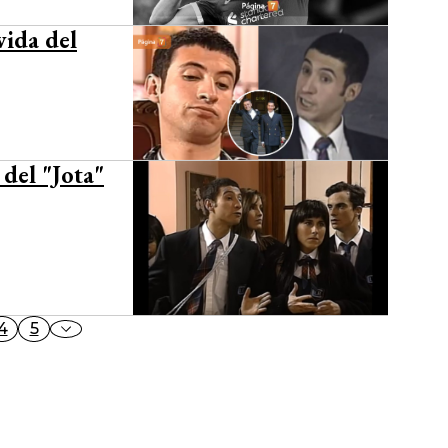
vida del
 del "Jota"
4
5