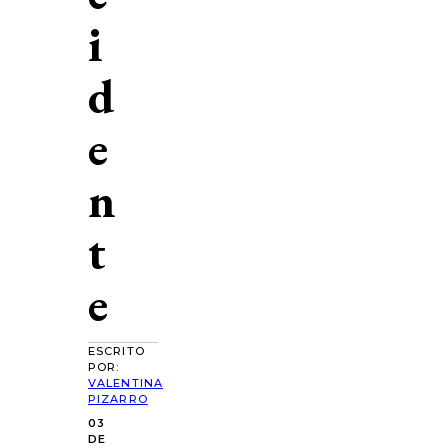
i
d
e
n
t
e
ESCRITO
POR:
VALENTINA
PIZARRO
03
DE