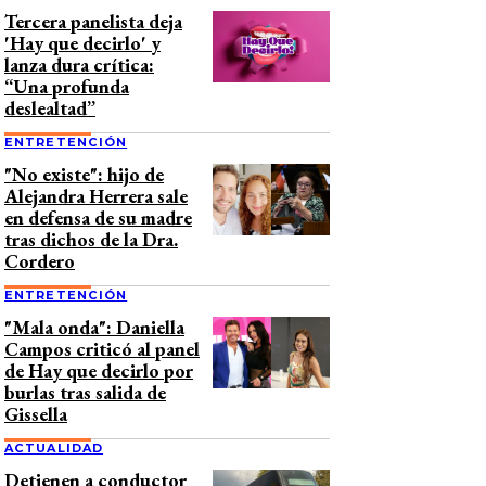
Tercera panelista deja
'Hay que decirlo' y
lanza dura crítica:
“Una profunda
deslealtad”
ENTRETENCIÓN
"No existe": hijo de
Alejandra Herrera sale
en defensa de su madre
tras dichos de la Dra.
Cordero
ENTRETENCIÓN
"Mala onda": Daniella
Campos criticó al panel
de Hay que decirlo por
burlas tras salida de
Gissella
ACTUALIDAD
Detienen a conductor