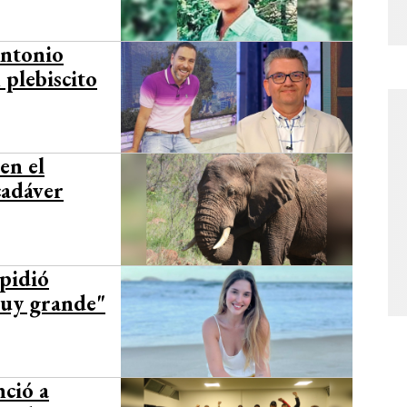
Antonio
plebiscito
en el
cadáver
pidió
muy grande"
ció a