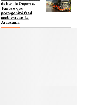
de bus de Deportes
Temuco que
protagonizó fatal
accidente en La
Araucanía