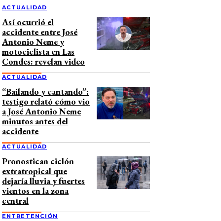
ACTUALIDAD
Así ocurrió el
accidente entre José
Antonio Neme y
motociclista en Las
Condes: revelan video
ACTUALIDAD
“Bailando y cantando”:
testigo relató cómo vio
a José Antonio Neme
minutos antes del
accidente
ACTUALIDAD
Pronostican ciclón
extratropical que
dejaría lluvia y fuertes
vientos en la zona
central
ENTRETENCIÓN