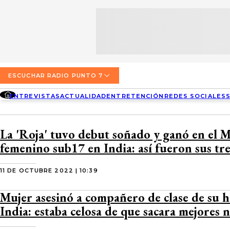
SECCIONES
ESCUCHA RADIO PUNTO 7
ENTREVISTAS
NOSOTROS
VALPARAÍSO
TARIFAS Y POLÍTICAS
QUIÉNES SOMOS
ACTUALIDAD
TARIFAS POLÍTICAS PÁGINA 7
ESCUCHAR RADIO PUNTO 7
CONCEPCIÓN
DIRECCIONES
ENTREVISTAS
ACTUALIDAD
ENTRETENCIÓN
REDES SOCIALES
ENTRETENCIÓN
TARIFAS POLÍTICAS RADIO PUNTO 7
LOS ÁNGELES
BUSCAR
CONTACTO COMERCIAL
REDES SOCIALES
TARIFAS POLÍTICAS RADIO EL CARBÓN
La 'Roja' tuvo debut soñado y ganó en el 
TEMUCO
femenino sub17 en India: así fueron sus tre
SOCIEDAD
POLÍTICA DE PRIVACIDAD
VALDIVIA
11 DE OCTUBRE 2022 | 10:39
OSORNO
Mujer asesinó a compañero de clase de su hi
PUERTO MONTT
India: estaba celosa de que sacara mejores 