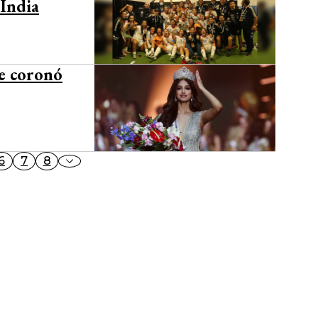
 India
e coronó
6
7
8