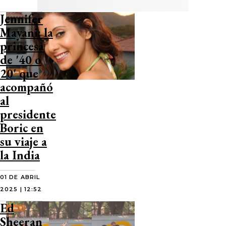
Jennifer
Mayani: la
princesa
de '40 o
20' que
acompañó
al
presidente
Boric en
su viaje a
la India
01 DE ABRIL
2025 | 12:52
Ed
Sheeran