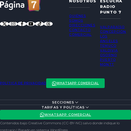
NOSOTROS
ESCUCHA
RADIO
PUNTO 7
QUIÉNES
SOMOS
DIRECCIONES
VALPARAÍSO
CONTACTO
CONCEPCIÓN
COMERCIAL
LOS
ÁNGELES
TEMUCO
VALDIVIA
OSORNO
PUERTO
MONTT
POLÍTICA DE PRIVACIDAD
WHATSAPP COMERCIAL
SECCIONES
ENTREVISTAS
TARIFAS Y POLÍTICAS
ACTUALIDAD
POLÍTICA DE PRIVACIDAD
WHATSAPP COMERCIAL
ENTRETENCIÓN
REDES SOCIALES
Contenidos bajo Creative Commons (CC-BY-NC) salvo donde indique lo
SOCIEDAD
contrario | Basado en sistema WordPress