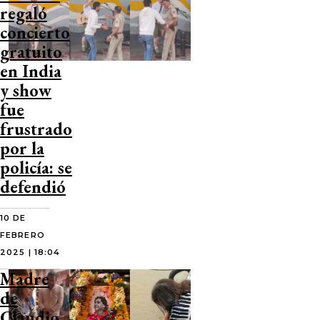
regaló
concierto
gratuito
en India
y show
fue
frustrado
por la
policía: se
defendió
10 DE
FEBRERO
2025 | 18:04
Madre
de
Claudio