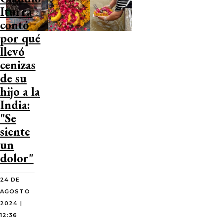
Iturra
contó
por qué
llevó
cenizas
de su
hijo a la
India:
"Se
siente
un
dolor"
24 DE
AGOSTO
2024 |
12:36