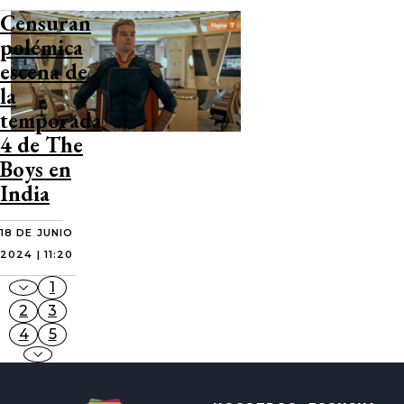
Censuran
polémica
escena de
la
temporada
4 de The
Boys en
India
18 DE JUNIO
2024 | 11:20
1
2
3
4
5