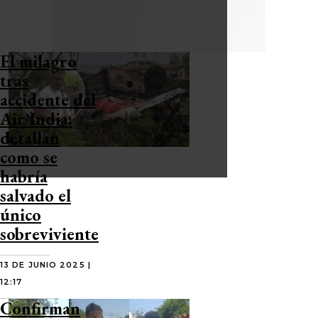
El milagro
tras
accidente del
Air India:
detallan
como se
habría
salvado el
único
sobreviviente
13 DE JUNIO 2025 |
12:17
Confirman