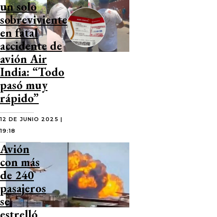
un solo
sobreviviente
en fatal
accidente de
avión Air
India: “Todo
pasó muy
rápido”
12 DE JUNIO 2025 |
19:18
Avión
con más
de 240
pasajeros
se
estrelló