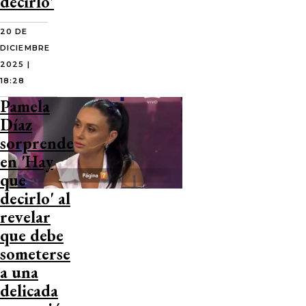
decirlo'
20 DE
DICIEMBRE
2025 |
18:28
Pamela
Díaz
sorprende
en 'Hay
que
decirlo' al
revelar
que debe
someterse
a una
delicada