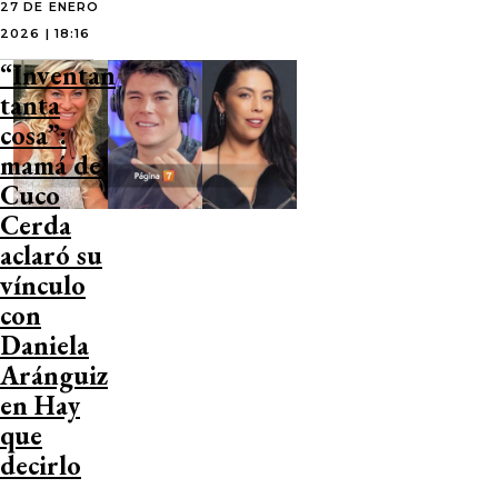
27 DE ENERO
2026 | 18:16
“Inventan
tanta
cosa”:
mamá de
Cuco
Cerda
aclaró su
vínculo
con
Daniela
Aránguiz
en Hay
que
decirlo