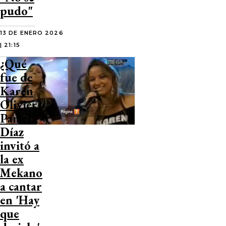
pudo"
13 DE ENERO 2026
| 21:15
¿Qué
fue de
Karen
Olivier?
Pamela
Díaz
invitó a
la ex
Mekano
a cantar
en 'Hay
que