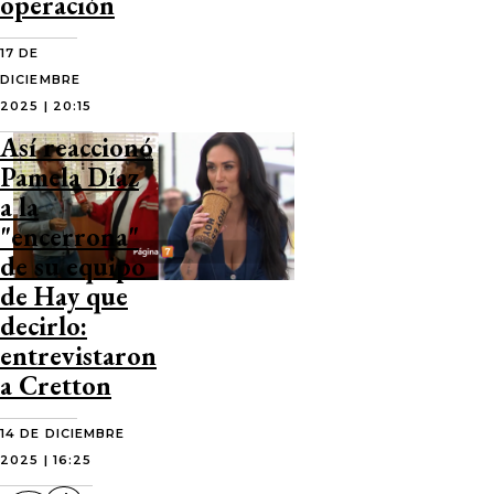
operación
17 DE
DICIEMBRE
2025 | 20:15
Así reaccionó
Pamela Díaz
a la
"encerrona"
de su equipo
de Hay que
decirlo:
entrevistaron
a Cretton
14 DE DICIEMBRE
2025 | 16:25