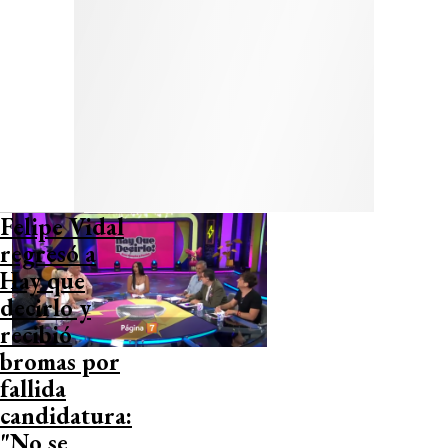
Felipe Vidal
regresó a
Hay que
decirlo y
recibió
bromas por
fallida
candidatura:
"No se