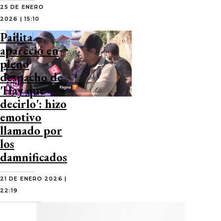
25 DE ENERO
2026 | 15:10
Pailita
apareció en
pleno
despacho de
'Hay que
decirlo': hizo
emotivo
llamado por
los
damnificados
21 DE ENERO 2026 |
22:19