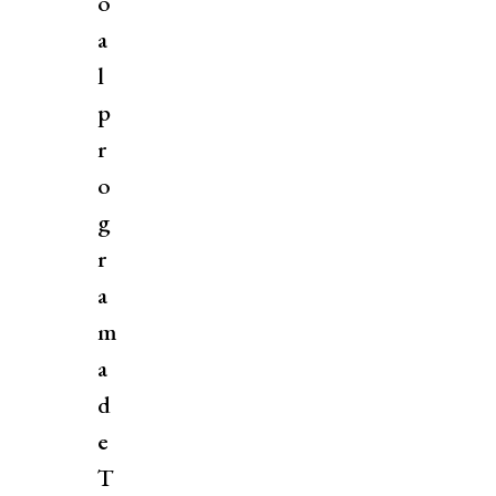
o
a
l
p
r
o
g
r
a
m
a
d
e
T