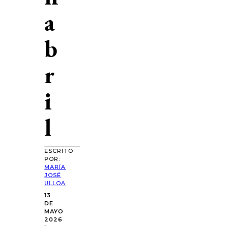
a
b
r
i
l
ESCRITO
POR:
MARÍA
JOSÉ
ULLOA
13
DE
MAYO
2026