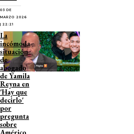
03 DE
MARZO 2026
| 22:21
La
incómoda
situación
de
abogado
de Yamila
Reyna en
'Hay que
decirlo'
por
pregunta
sobre
Américo