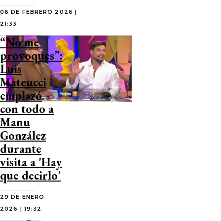
06 DE FEBRERO 2026 |
21:33
“No me
provoques”:
Luis
Mateucci
emplazó
con todo a
Manu
González
durante
visita a 'Hay
que decirlo'
29 DE ENERO
2026 | 19:32