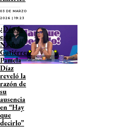
03 DE MARZO
2026 | 19:23
¿Dónde
está
Nacho
Gutiérrez?
Pamela
Díaz
reveló la
razón de
su
ausencia
en “Hay
que
decirlo”