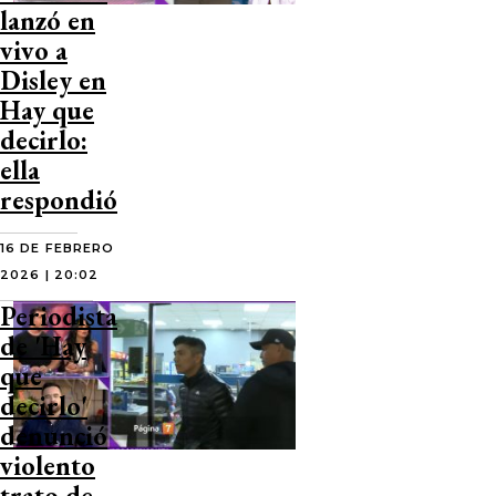
lanzó en
vivo a
Disley en
Hay que
decirlo:
ella
respondió
16 DE FEBRERO
2026 | 20:02
Periodista
de 'Hay
que
decirlo'
denunció
violento
trato de