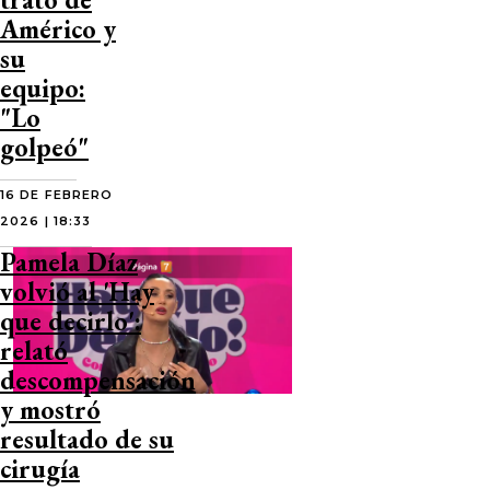
Américo y
su
equipo:
"Lo
golpeó"
16 DE FEBRERO
2026 | 18:33
Pamela Díaz
volvió al 'Hay
que decirlo':
relató
descompensación
y mostró
resultado de su
cirugía