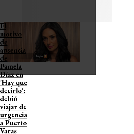
El
motivo
de
ausencia
de
Pamela
Díaz en
'Hay que
decirlo':
debió
viajar de
urgencia
a Puerto
Varas