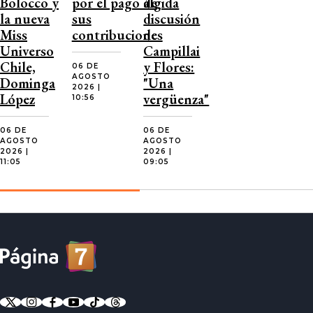
Bolocco y
por el pago de
álgida
la nueva
sus
discusión
Miss
contribuciones
de
Universo
Campillai
Chile,
y Flores:
06 DE
AGOSTO
Dominga
"Una
2026 |
López
vergüenza"
10:56
06 DE
06 DE
AGOSTO
AGOSTO
2026 |
2026 |
11:05
09:05