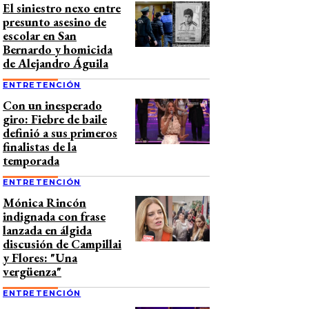
El siniestro nexo entre
presunto asesino de
escolar en San
Bernardo y homicida
de Alejandro Águila
ENTRETENCIÓN
Con un inesperado
giro: Fiebre de baile
definió a sus primeros
finalistas de la
temporada
ENTRETENCIÓN
Mónica Rincón
indignada con frase
lanzada en álgida
discusión de Campillai
y Flores: "Una
vergüenza"
ENTRETENCIÓN