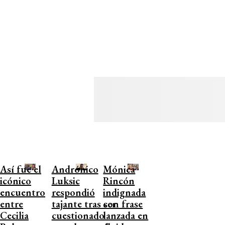
Así fue el
Andrónico
Mónica
icónico
Luksic
Rincón
encuentro
respondió
indignada
entre
tajante tras ser
con frase
Cecilia
cuestionado
lanzada en