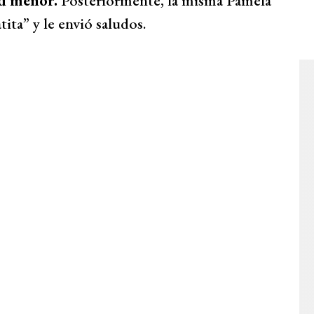
ud menor.
Posteriormente, la misma Pamela
ita” y le envió saludos.