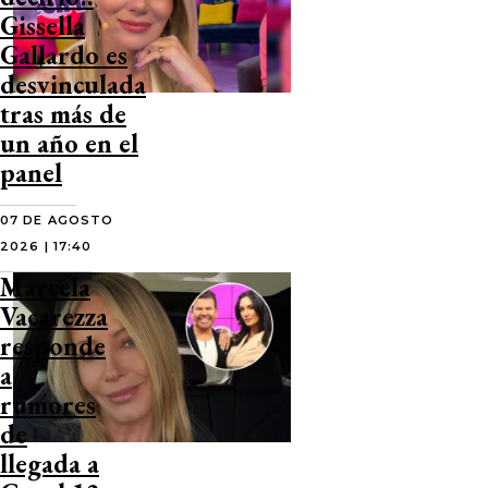
Gissella
Gallardo es
desvinculada
tras más de
un año en el
panel
07 DE AGOSTO
2026 | 17:40
Marcela
Vacarezza
responde
a
rumores
de
llegada a