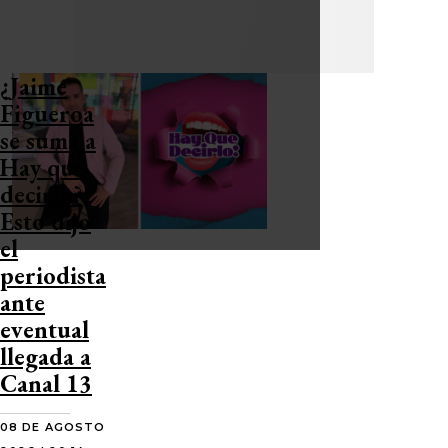
¿Jaime
Figueroa
se suma a
Hay que
decirlo?
Esto dijo
el
periodista
ante
eventual
llegada a
Canal 13
08 DE AGOSTO