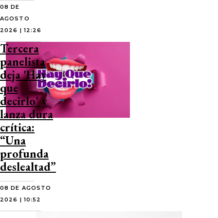
08 DE
AGOSTO
2026 | 12:26
Tercera
panelista
deja 'Hay
que
decirlo' y
lanza dura
crítica:
“Una
profunda
deslealtad”
08 DE AGOSTO
2026 | 10:52