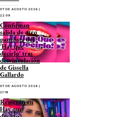
07 DE AGOSTO 2026 |
22:09
Confirman
salida de otro
panelista del
'Hay que
decirlo' tras
desvinculación
de Gissella
Gallardo
07 DE AGOSTO 2026 |
21:18
Remezón en
Hay que
decirlo!: