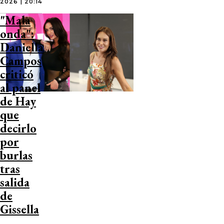
2026 | 20:14
"Mala
onda":
Daniella
Campos
criticó
al panel
de Hay
que
decirlo
por
burlas
tras
salida
de
Gissella