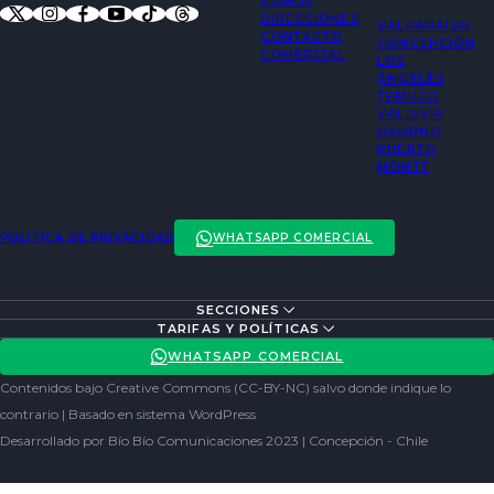
SOMOS
DIRECCIONES
VALPARAÍSO
CONTACTO
CONCEPCIÓN
COMERCIAL
LOS
ÁNGELES
TEMUCO
VALDIVIA
OSORNO
PUERTO
MONTT
POLÍTICA DE PRIVACIDAD
WHATSAPP COMERCIAL
SECCIONES
ENTREVISTAS
TARIFAS Y POLÍTICAS
ACTUALIDAD
POLÍTICA DE PRIVACIDAD
WHATSAPP COMERCIAL
ENTRETENCIÓN
REDES SOCIALES
Contenidos bajo Creative Commons (CC-BY-NC) salvo donde indique lo
SOCIEDAD
contrario | Basado en sistema WordPress
Desarrollado por Bío Bío Comunicaciones 2023 | Concepción - Chile