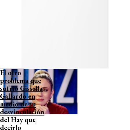
El otro
problema que
sufrió Gissella
Gallardo en
medio de su
desvinculación
del Hay que
decirlo